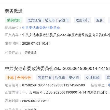
劳务派遣
采购意向
黑龙江省｜绥化市｜安达市
政府部门
服务
招标单位：
中共安达市委政法委员会
中共安达市委政法委员会2026年度政府采购意向公告(第2
正文内容：
位：中共安达市委政法委员会采购项目名称：劳务派遣预算金额：6
发布时间：
2026-07-03 10:41
目标:符合采购要求需满足的要求:满足采购人需求预计采购
相关产品：
劳务派遣
中共安达市委政法委员会ZBJ-20250619080014-1
中标｜合同公告
黑龙江省｜绥化市｜安达市
交通运输
其
项目编号：
67582594d9544e8d92333112745de509
招标单位：
一、合同编号：ZBJ-20250619080014-1419原合同编号：ZB
正文内容：
项目编号：67582594d9544e8d923331127
发布时间：
2025-09-23 23:11
员会联系方式：1312599
相关产品：
车辆租赁