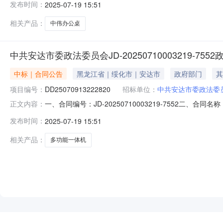
发布时间：
2025-07-19 15:51
黑龙江省绥化市安达市正阳街一道街北海达后院工会家属楼下11
相关产品：
中伟办公桌
中共安达市委政法委员会JD-20250710003219-75
中标｜合同公告
黑龙江省｜绥化市｜安达市
政府部门
其
项目编号：
DD25070913222820
招标单位：
中共安达市委政法委
一、合同编号：JD-20250710003219-7552二、合同名
正文内容：
（激光）电子卖场直购五、合同主体采购人(甲方)：中共安达
发布时间：
2025-07-19 15:51
司地址：黑龙江省绥化市安达市正阳街一道街北海达后院工会家属
相关产品：
多功能一体机
NEW
HOT
5折起