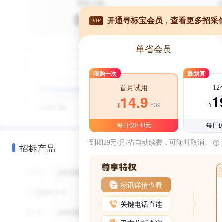
开通寻标宝会员，查看更多招采
VIP
单省会员
限购一次
最划算
1
首月试用
1
14.9
¥39
¥
¥
每日仅0.48元
每日仅
到期29元/月/省自动续费，可随时取消。
招标产品
标讯详情查看
关键电话直连