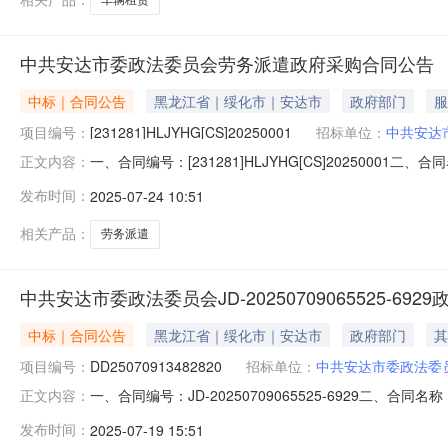
中共安达市委政法委员会劳务派遣政府采购合同公告
中标｜合同公告
黑龙江省｜绥化市｜安达市
政府部门
服
项目编号：
[231281]HLJYHG[CS]20250001
招标单位：
中共安达
一、合同编号：[231281]HLJYHG[CS]20250001
正文内容：
共安达市委政法委员会地址：安达市北部湾办事中心8楼联系方
发布时间：
2025-07-24 10:51
6层联系方式：17603678331六、合同主要信息主要标的
相关产品：
劳务派遣
中共安达市委政法委员会JD-20250709065525-69
中标｜合同公告
黑龙江省｜绥化市｜安达市
政府部门
其
项目编号：
DD25070913482820
招标单位：
中共安达市委政法委
一、合同编号：JD-20250709065525-6929二、合同名
正文内容：
电子卖场直购五、合同主体采购人(甲方)：中共安达市委政法
发布时间：
2025-07-19 15:51
黑龙江省绥化市安达市正阳街一道街北海达后院工会家属楼下11