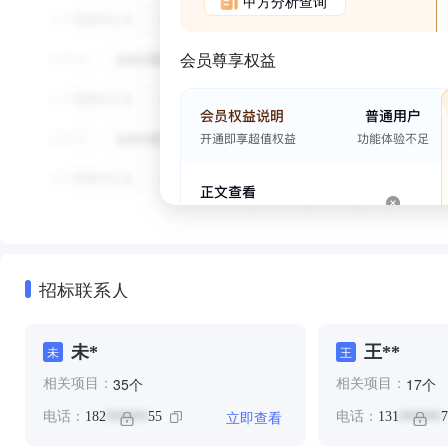
甲方分析查询
会员尊享权益
招标联系人
未*
王**
未
王
个
个
35
17
相关项目：
相关项目：
立即查看
电话：
182
55
电话：
131
7
******
******