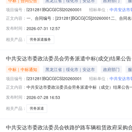
中标｜合同公告
黑龙江省｜绥化市｜安达市
政府部门
服
项目编号：
[231281]BQCG[CS]20260001
招标单位：
中共安达市
一、合同编号：[231281]BQCG[CS]20260001二
正文内容：
中共安达市委政法委员会地址：安达市北部湾办事中心8楼联
发布时间：
2026-07-31 12:57
农科楼6层联系方式：17603678331六、合同主要信
相关产品：
劳务派遣服务
中共安达市委政法委员会劳务派遣中标(成交)结果公告
中标｜中标通知
黑龙江省｜绥化市｜安达市
政府部门
服
项目编号：
[231281]BQCG[CS]20260001
招标单位：
中共安达市
中共安达市委政法委员会劳务派遣中标（成交）结果公告一、项目
正文内容：
地址中标（成交）金额河南科智人力资源服务有限公司郑州市中
发布时间：
2026-07-28 16:53
有限公司）品目号品目名称采购标的服务范围服务要求服务
相关产品：
劳务派遣
中共安达市委政法委员会铁路护路车辆租赁政府采购