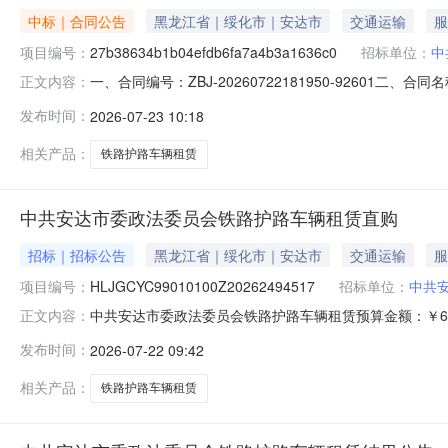
中标｜合同公告
黑龙江省｜绥化市｜安达市
交通运输
服
项目编号：
27b38634b1b04efdb6fa7a4b3a1636c0
招标单位：
中
一、合同编号：ZBJ-20260722181950-92601二、
正文内容：
主体采购人(甲方)：中共安达市委政法委员会地址：安达市北
发布时间：
2026-07-23 10:18
风新村广源小区E-3-5联系方式：18245807777六、
相关产品：
铁路护路车辆租赁
中共安达市委政法委员会铁路护路车辆租赁直购
招标｜招标公告
黑龙江省｜绥化市｜安达市
交通运输
服
项目编号：
HLJGCYC99010100Z20262494517
招标单位：
中共
中共安达市委政法委员会铁路护路车辆租赁预算金额：￥6
正文内容：
所属行业：租赁和商务服务业服务周期：365天供应商
发布时间：
2026-07-22 09:42
足的需求：无。三、特定的资格要求：无。四、本项目不接受联
采购编号：HLJGCY
相关产品：
铁路护路车辆租赁