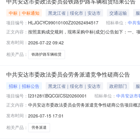
中共安达市委政法委员会铁路护路车辆租赁结果公告
中标｜中标通知
黑龙江省｜绥化市｜安达市
交通运输
服
项目编号：
HLJGCYC99010100Z20262494517
招标单位：
中共
按照直购成交规则，现将采购中标(成交)公告如下：一、项目编
正文内容：
供应商名称：黑龙江省联达汽车租赁服务有限公司供应商地址
发布时间：
2026-07-22 09:42
2026-07-2116:47:47四、主要标的信息标的类型
相关产品：
铁路护路车辆租赁
中共安达市委政法委员会劳务派遣竞争性磋商公告
招标｜招标公告
黑龙江省｜绥化市｜安达市
政府部门
服
项目编号：
[231281]BQCG[CS]20260001
招标单位：
中共安达市
中共安达市委政法委员会劳务派遣竞争性磋商公告项目概况劳务派遣采
正文内容：
07月28日09时00分（北京时间）前提交响应文件。一、项目基
发布时间：
2026-07-15 17:01
采购需求：合同包1(劳务派遣):合同包预算金额：607,7
相关产品：
劳务派遣