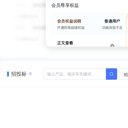
会员尊享权益
招投标
招
0