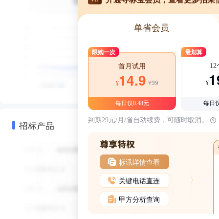
单省会员
限购一次
最划算
1
首月试用
1
14.9
¥39
¥
¥
每日仅0.48元
每日仅
到期29元/月/省自动续费，可随时取消。
招标产品
标讯详情查看
关键电话直连
甲方分析查询