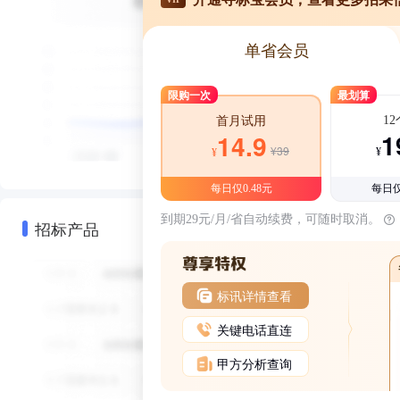
单省会员
限购一次
最划算
1
首月试用
1
14.9
¥39
¥
¥
每日仅0.48元
每日仅
到期29元/月/省自动续费，可随时取消。
招标产品
标讯详情查看
关键电话直连
甲方分析查询