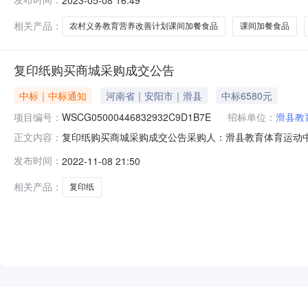
心滑县教育体育运动中心2023年农村义务教育营养改善计
课间加餐食品进行
相关产品：
农村义务教育营养改善计划课间加餐食品
课间加餐食品
复印纸购买商城采购成交公告
中标｜中标通知
河南省｜安阳市｜滑县
中标6580元
项目编号：
WSCG05000446832932C9D1B7E
招标单位：
滑县教
复印纸购买商城采购成交公告采购人：滑县教育体育运动中心成
正文内容：
WSCG05000446832932C9D1B7E成交商品信息：序
发布时间：
2022-11-08 21:50
陆仟伍佰捌拾元整
相关产品：
复印纸
NEW
HOT
5折起