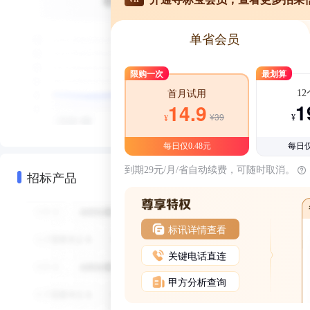
单省会员
限购一次
最划算
1
首月试用
1
14.9
¥39
¥
¥
每日仅0.48元
每日仅
到期29元/月/省自动续费，可随时取消。
招标产品
标讯详情查看
关键电话直连
甲方分析查询