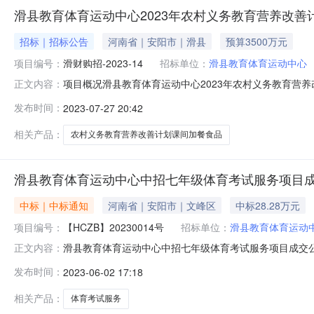
滑县教育体育运动中心2023年农村义务教育营养改善
招标｜招标公告
河南省｜安阳市｜滑县
预算3500万元
项目编号：
滑财购招-2023-14
招标单位：
滑县教育体育运动中心
项目概况滑县教育体育运动中心2023年农村义务教育营
正文内容：
件，并于2023年08月17日08时50分（北京时间）前递
发布时间：
2023-07-27 20:42
营养改善计划课间加餐食品采购项目3、采购方式：公开招标4、预
相关产品：
农村义务教育营养改善计划课间加餐食品
滑县教育体育运动中心中招七年级体育考试服务项目
中标｜中标通知
河南省｜安阳市｜文峰区
中标28.28万元
项目编号：
【HCZB】20230014号
招标单位：
滑县教育体育运动
滑县教育体育运动中心中招七年级体育考试服务项目成交公
正文内容：
【HCZB】20230014号2、采购项目名称：滑县教育
发布时间：
2023-06-02 17:18
2023年6月2日二、成交情况包号采购内容供应商名称
迎春东街与朝霞路交叉口西10
相关产品：
体育考试服务