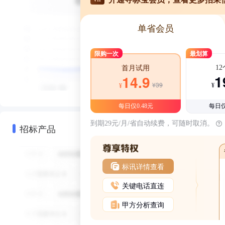
单省会员
限购一次
最划算
1
首月试用
1
14.9
¥39
¥
¥
每日仅0.48元
每日仅
到期29元/月/省自动续费，可随时取消。
招标产品
标讯详情查看
关键电话直连
甲方分析查询