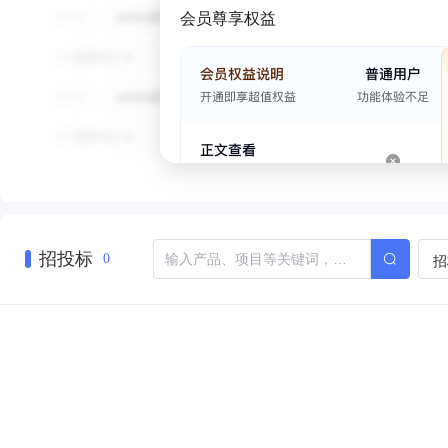
会员尊享权益
招投标
招
0