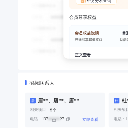
甲方分析查询
会员尊享权益
招标联系人
唐**、唐**、唐**
杜
唐
杜
个
5
相关项目：
相关项
立即查看
电话：
137
27
电话：
1
******