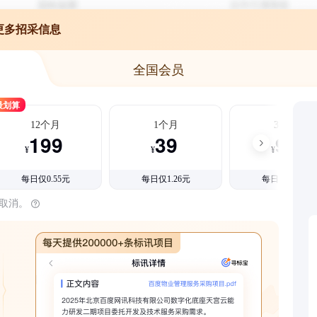
更多招采信息
全国会员
最划算
12个月
1个月
3个月
199
39
99
¥
¥
¥
每日仅0.55元
每日仅1.26元
每日仅1.08元
时取消。