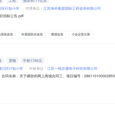
购
工程
预算90.11亿元
口区行知小学
代理单位：
江苏海外集团国际工程咨询有限公司
招标公告.pdf
播系统改造
外屋面防水改造
围墙改造
小会议室出新
教
货物
中标1740元
浦口区行知小学
中标单位：
江苏一线达通电子科技有限公司
0201二、合同名称：关于硒鼓的网上商城合同三、项目编号：28611010000
小学地址：/联系方式：13951708117供应商（乙方）：江苏一线
961750六、合同主体信息1.主要标的信息：主要标的名称：理想（RISO）S