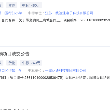
教
货物
中标1480元
浦口区行知小学
中标单位：
江苏一线达通电子科技有限公司
0001二、合同名称：关于墨盒的网上商城合同三、项目编号：28611010000
小学地址：/联系方式：13951708117供应商（乙方）：江苏一线
961750六、合同主体信息1.主要标的信息：主要标的名称：理想（RISO）S
购项目成交公告
教
货物
中标1740元
浦口区行知小学
中标单位：
一线达通科技集团有限公司
（项目编号:2861101000028536475）采购已经结束，现将采
1000028536475项目联系人:南京市浦口区行知小学项目联系电话:/采
采购单位信息采购单位名称:南京市浦口区行知小学采购单位地址:/采购单