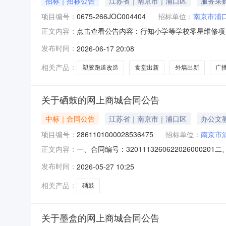
招标｜招标公告
江苏省｜南京市｜浦口区
服务采
项目编号：
0675-266JOC004404
招标单位：
南京市浦
点击查看公告内容：行知小学等学校零星维修项目
正文内容：
发布时间：
2026-06-17 20:08
相关产品：
塑胶跑道改造
食堂出新
外墙出新
广
关于硒鼓的网上商城合同公告
中标｜合同公告
江苏省｜南京市｜浦口区
办公文
项目编号：
2861101000028536475
招标单位：
南京市
一、合同编号：320111326062202600
正文内容：
五、合同主体采购人（甲方）：南京市浦口区行知
发布时间：
2026-05-27 10:25
民路255号财智天地园2幢3层联系方式：18112
相关产品：
硒鼓
关于墨盒的网上商城合同公告