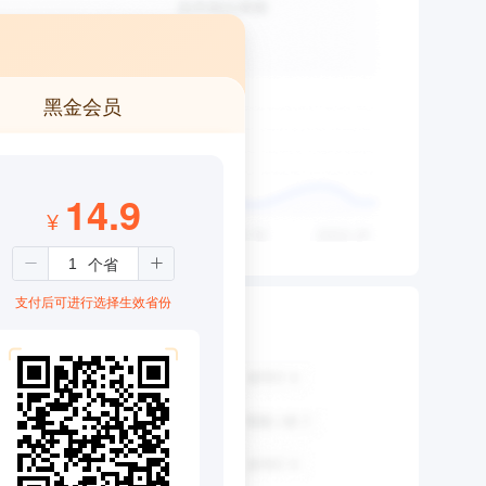
黑金会员
14.9
¥
支付后可进行选择生效省份