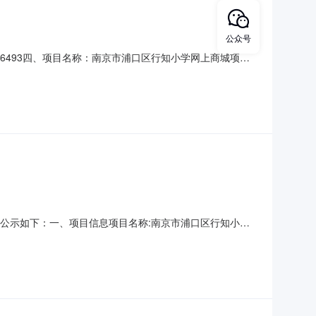
公众号
28536493四、项目名称：南京市浦口区行知小学网上商城项目
达通电子科技有限公司地址：江苏省南通市崇川区观音山街道人
-8113C版纸（适用于SV52
购结果公示如下：一、项目信息项目名称:南京市浦口区行知小学
购计划信息：项目所在行政区划编码:320111项目所在行政区划
位联系人和联系方式:采购单位统一社会信用代码或