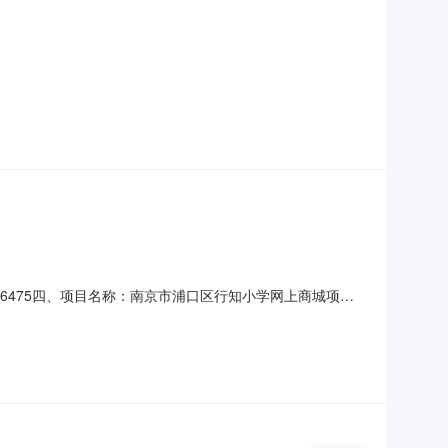
28536475四、项目名称：南京市浦口区行知小学网上商城项目
达通电子科技有限公司地址：江苏省南通市崇川区观音山街道人
-8113C黑油墨（适用于SV5