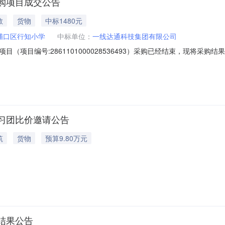
购项目成交公告
教
货物
中标1480元
浦口区行知小学
中标单位：
一线达通科技集团有限公司
（项目编号:2861101000028536493）采购已经结束，现将采
1000028536493项目联系人:南京市浦口区行知小学项目联系电话:/采
采购单位信息采购单位名称:南京市浦口区行知小学采购单位地址:/采购单
习团比价邀请公告
筑
货物
预算9.80万元
结果公告