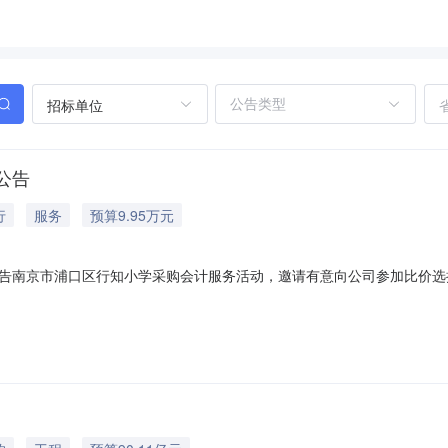
招标单位
公告
行
服务
预算9.95万元
告南京市浦口区行知小学采购会计服务活动，邀请有意向公司参加比价选
学联系人：唐兴友电话：13770866127三、采购方式：询价四、预算金
购需求：人数一人；身体健康,本科及以上学历,年龄在22周岁(含)-4