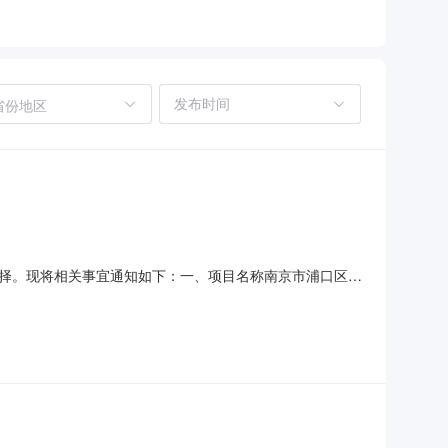
省份地区
择。现将相关事宜通知如下：一、项目名称南京市浦口区行
额：9.95万元。最高限价：9.95万元;最后报价超过最高
5周岁(含)之间,且从事过财务工作二年及以上，有政府会计或