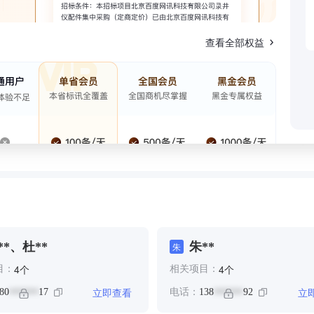
查看全部权益
**、杜**
朱**
朱
个
个
4
4
目：
相关项目：
立即查看
立
80
17
电话：
138
92
******
******