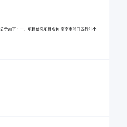
购结果公示如下：一、项目信息项目名称:南京市浦口区行知小学
购计划信息：项目所在行政区划编码:320111项目所在行政区划
位联系人和联系方式:采购单位统一社会信用代码或