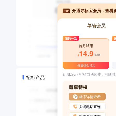
开通寻标宝会员，查看
VIP
单省会员
限购一次
首月试用
14.9
¥39
¥
每日仅0.48元
到期29元/月/省自动续费，可随
招标产品
标讯详情查看
关键电话直连