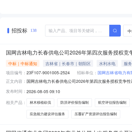
招投标
中
138
国网吉林电力长春供电公司2026年第四次服务授权竞
中标｜中标通知
吉林省｜长春市｜朝阳区
水利水电
服务
项目编号：
23F107-9001005-2524
招标单位：
国网吉林省电力有
国网吉林电力长春供电公司2026年第四次服务授权竞争
正文内容：
发布时间：
2026-08-05 09:10
相关产品：
林木移植砍伐
防洪评价报告编制
航空评估报告编制
应急能力建设评估服务
压覆矿产资源评估报告编制