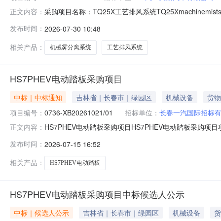
采购项目名称：TQ25X工艺排风系统TQ25Xmachinemi
正文内容：
东风大街联系人：刘艳琪联系电话：0431-85120019采购方式
发布时间：
2026-07-30 10:48
艺排风系统TQ25Xmachinemistseparationsystem包件编
相关产品：
机械雾分离系统
工艺排风系统
HS7PHEV电动踏板采购项目
中标｜中标通知
吉林省｜长春市｜绿园区
机械设备
货物
项目编号：
0736-XB20261021/01
招标单位：
长春一汽国际招标
HS7PHEV电动踏板采购项目HS7PHEV电动踏板采购项目项
正文内容：
XB20261021/01一、候选成交供应商排序、名称、
发布时间：
2026-07-15 16:52
汽车科技有限责任公司2777924.7第三名上海鸿连佳程
相关产品：
HS7PHEV电动踏板
HS7PHEV电动踏板采购项目中标候选人公示
中标｜候选人公示
吉林省｜长春市｜绿园区
机械设备
货