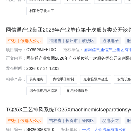
档案数字化加工
网信通产业集团2026年产业单位第十次服务类公开谈
中标｜候选人公示
福建省｜福州市｜鼓楼区
通讯电子
服
项目编号：
CY8526JFF10C
招标单位：
国网信息通信产业集团有
网信通产业集团2026年产业单位第十次服务类公开谈判
正文内容：
号：CY8526JFF10C）以下内容禁止转载或擅自修
发布时间：
2026-07-31 12:03
开谈判采购（三）（采购编号：CY8526JFF10C）
的，请在成交候选人公示
相关产品：
劳务服务
内控手册编制
充电桩隔声改造
安防设
综合供电电压监测
配电检修服务
TQ25X工艺排风系统TQ25Xmachinemistseparati
中标｜候选人公示
吉林省｜长春市｜绿园区
弱电安防
服
项目编号：
SR26006879-0
招标单位：
一汽—大众汽车有限公司