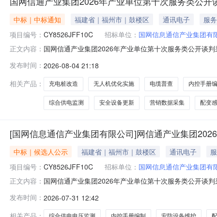
国网信通产业集团2026年产业单位第十次服务类公开
中标｜中标通知
福建省｜福州市｜鼓楼区
通讯电子
服务
项目编号：
CY8526JFF10C
招标单位：
国网信息通信产业集团有
国网信通产业集团2026年产业单位第十次服务类公开谈判
正文内容：
人侵犯著作权法律责任。各相关应答人：国网信通产业集团2
发布时间：
2026-08-04 21:18
评审并报国网信息通信产业集团有限公司招投标工作领导小
相关产品：
充电桩改造
无人机优化实施
电缆普查
内控手册
综合供电监测
安全设备更新
营销数据采集
配变
[国网信息通信产业集团有限公司]网信通产业集团20
中标｜候选人公示
福建省｜福州市｜鼓楼区
通讯电子
服
项目编号：
CY8526JFF10C
招标单位：
国网信息通信产业集团有
国网信通产业集团2026年产业单位第十次服务类公开谈判
正文内容：
权人侵犯著作权法律责任。各相关应答人：国网信通产业集团
发布时间：
2026-07-31 12:42
会推荐的成交候选人予以公示，公示期1日。应答人或者其
标项目名单详见附
相关产品：
综合供电电压监测
内控手册编制
安防设备维护