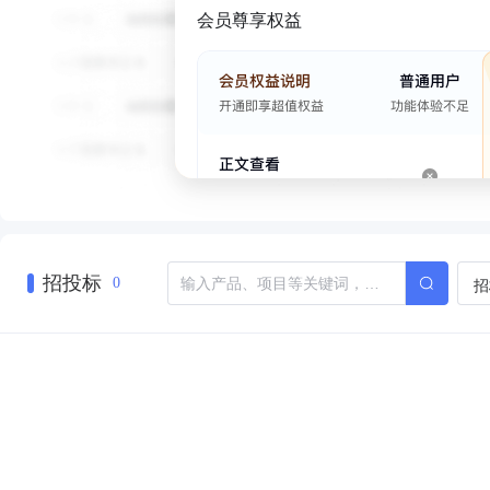
会员尊享权益
招投标
招
0