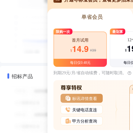
单省会员
限购一次
最划算
1
首月试用
1
14.9
¥39
¥
¥
每日仅0.48元
每日仅
到期29元/月/省自动续费，可随时取消。
招标产品
标讯详情查看
关键电话直连
甲方分析查询