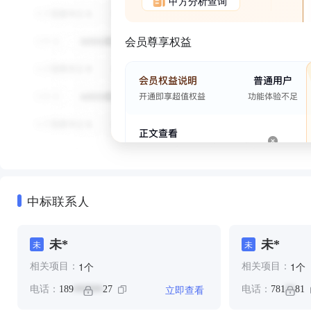
甲方分析查询
会员尊享权益
中标联系人
未*
未*
未
未
个
个
1
1
相关项目：
相关项目：
立即查看
电话：
189
27
电话：
781
81
******
**