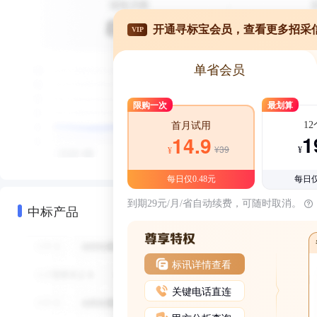
开通寻标宝会员，查看更多招采
VIP
单省会员
限购一次
最划算
1
首月试用
1
14.9
¥39
¥
¥
每日仅0.48元
每日仅
到期29元/月/省自动续费，可随时取消。
中标产品
标讯详情查看
关键电话直连