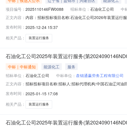
中标｜候选人公示
辽宁省｜盘锦市｜兴隆台区
能源化工
项目编号：
2025110146FW0088
招标单位：
石油化工公司
中
内容：招标投标项目名称:石油化工公司2026年装置运行服务招标
正文内容：
2408:59:05投标人标段标段报价(元)技术分商务分价格分评
发布时间：
2025-12-24 15:37
1131.42861530.8877.30862联系人:电话:04277305828公
相关产品：
装置运行服务
石油化工公司2025年装置运行服务(第2024090146ND0
中标｜中标通知
能源化工
服务
招标单位：
石油化工公司
中标单位：
盘锦通赢劳务工程有限公司
招标投标项目名称:招标人:招标代理机构:中国石油辽河油田招标中心
正文内容：
总分排名备注盘锦通赢劳务工程有限公司石油化工公司2025年装置运行
发布时间：
2025-01-15 17:08
相关产品：
装置运行服务
石油化工公司2025年装置运行服务(第2024090146ND0