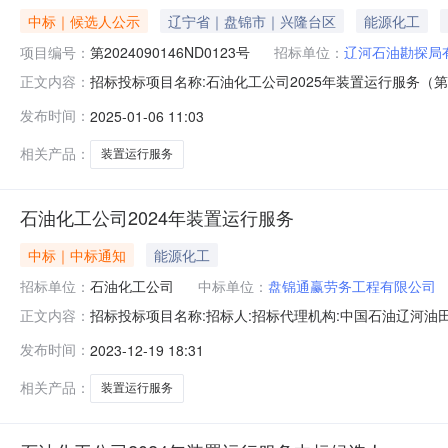
中标｜候选人公示
辽宁省｜盘锦市｜兴隆台区
能源化工
项目编号：
第2024090146ND0123号
招标单位：
辽河石油勘探局
招标投标项目名称:石油化工公司2025年装置运行服务（第202
正文内容：
标时间:2025-01-0608:37:22投标人标段标段报价
发布时间：
2025-01-06 11:03
号）133.57141240.3485.91141凌海市顺达基础
相关产品：
装置运行服务
石油化工公司2024年装置运行服务
中标｜中标通知
能源化工
招标单位：
石油化工公司
中标单位：
盘锦通赢劳务工程有限公司
招标投标项目名称:招标人:招标代理机构:中国石油辽河油田招标中心
正文内容：
总分排名备注盘锦通赢劳务工程有限公司石油化工公司2024年装置运行服务
发布时间：
2023-12-19 18:31
2208:00:00
相关产品：
装置运行服务