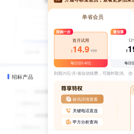
单省会员
限购一次
最划算
1
首月试用
1
14.9
¥39
¥
¥
每日仅0.48元
每日仅
到期29元/月/省自动续费，可随时取消。
招标产品
标讯详情查看
关键电话直连
甲方分析查询