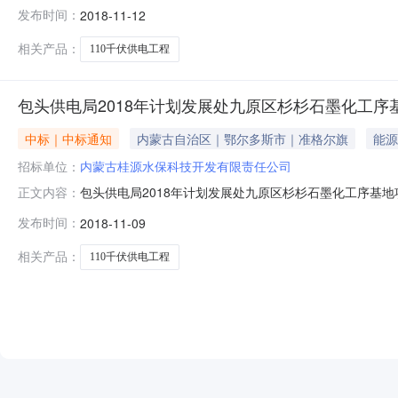
期工作，招标编号：BTHRCCG2018063）于201
发布时间：
2018-11-12
评审并经招标人依法确定,现将结果公示如下：一标段：水土
司第
相关产品：
110千伏供电工程
包头供电局2018年计划发展处九原区杉杉石墨化工序
中标｜中标通知
内蒙古自治区｜鄂尔多斯市｜准格尔旗
能源
招标单位：
内蒙古桂源水保科技开发有限责任公司
包头供电局2018年计划发展处九原区杉杉石墨化工序基地
正文内容：
期工作，招标编号：BTHRCCG2018063，于201
发布时间：
2018-11-09
评审并经招标人依法确定,现将结果公示如下：一标段：水土
司第
相关产品：
110千伏供电工程