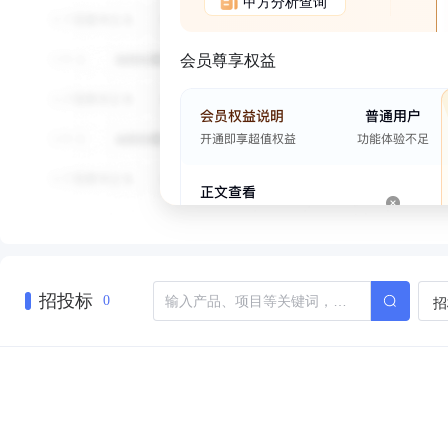
甲方分析查询
会员尊享权益
招投标
招
0