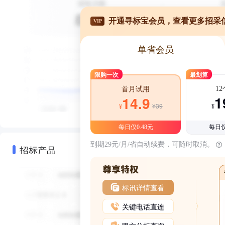
开通寻标宝会员，查看更多招采
VIP
单省会员
限购一次
最划算
1
首月试用
1
14.9
¥39
¥
¥
每日仅0.48元
每日仅
到期29元/月/省自动续费，可随时取消。
招标产品
标讯详情查看
关键电话直连