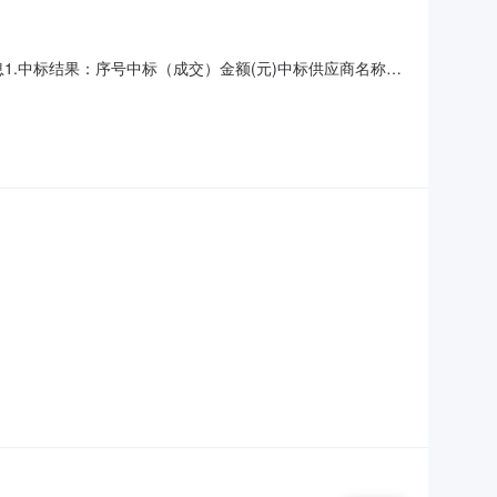
息1.中标结果：序号中标（成交）金额(元)中标供应商名称中
号2.废标结果:序号标项名称废标理由其他事项////四、主要
水库大坝相关设施维修工程柳州市柳南区18座小型水库大