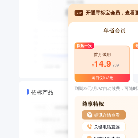
开通寻标宝会员，查看
VIP
单省会员
限购一次
首月试用
14.9
¥39
¥
每日仅0.48元
到期29元/月/省自动续费，可随
招标产品
标讯详情查看
关键电话直连