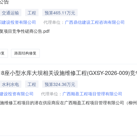
公告
交通运输
工程
预算465.11万元
阳建设投资有限公司
代理单位：
广西鼎信建设工程咨询有限公司
项目竞争性磋商公告.pdf
修复
路面结构修复
小型水库大坝相关设施维修工程(GXSY-2026-009)
水利水电
工程
预算324.36万元
建设投资有限公司
代理单位：
广西顺盈工程项目管理有限公司
设施维修工程项目的潜在供应商应在广西顺盈工程项目管理有限公司（柳州
响应文件。一、项目基本情况项目编号：GXSY-2026-009项目名称：柳
6.02元最高限价：/采购需求：本项目为柳州市柳南区18座小型震后应急