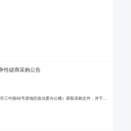
竞争性磋商采购公告
市三中路92号原地区政法委办公楼）获取采购文件，并于
州市柳南区18座小型水库大坝相关设施维修工程采购方式：□竞争
修复加固工程，对震损较重的太阳村镇10座，分别为拉达、石头