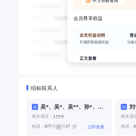
甲方分析查询
会员尊享权益
招标联系人
吴*、吴*、吴**、孙*、孙
刘
吴
刘
*、昊*
*
个
177
相关项目：
相关项
立即查看
电话：
077
17
电话：
0
*******