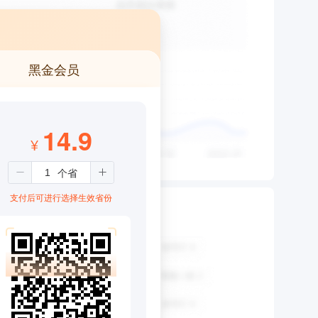
黑金会员
14.9
¥
支付后可进行选择生效省份