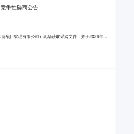
S)竞争性磋商公告
德项目管理有限公司）现场获取采购文件，并于2026年06
南区洛满水厂、露南水厂设备及管道维修工程采购方式：竞争性磋
（元）：2377741.76简要规格描述或项目基本概况介绍