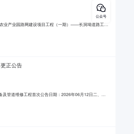
公众号
农业产业园路网建设项目工程（一期）——长洞坳道路工程
21022301001）评标工作已经完成，根据国务院《中华
国交通运输部令2015年第24号）和有关规定，现对评标结
)更正公告
备及管道维修工程首次公告日期：2026年06月12日二、更
首次响应文件提交”起止时间：2026年06月23日08时
行通知。2竞争性磋商文件第一章“竞争性磋商公告”第五条