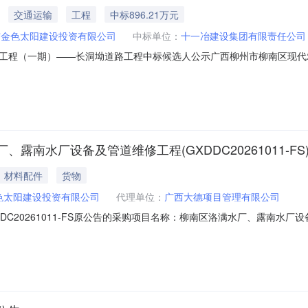
交通运输
工程
中标896.21万元
市金色太阳建设投资有限公司
中标单位：
十一冶建设集团有限责任公司
工程（一期）——长洞坳道路工程中标候选人公示广西柳州市柳南区现代
网建设项目工程（一期）——长洞坳道路工程（招标编号：E45020028
1年第613号）、《公路工程建设项目招标投标管理办法》（中华人民共和
南水厂设备及管道维修工程(GXDDC20261011-FS
材料配件
货物
色太阳建设投资有限公司
代理单位：
广西大德项目管理有限公司
C20261011-FS原公告的采购项目名称：柳南区洛满水厂、露南水厂设
项更正前内容更正后内容1竞争性磋商文件第一章“竞争性磋商公告”第四条“
26年06月23日09时00分（北京时间）本项目延期采购时间，恢复时间另