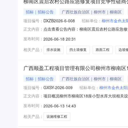
柳南区震后农村公路应急修复项目竞争性磋商
招标｜招标公告
广西壮族自治区｜柳州市｜柳南区
项目编号：
DXZB2026-6-008
招标单位：
柳州市金色太
点击查看公告内容：柳南区震后农村公路应急修复
正文内容：
发布时间：
2026-06-18 20:31
相关产品：
排水设施
挡土墙修复
路面工程
边坡
广西顺盈工程项目管理有限公司柳州市柳南区18座
招标｜招标公告
广西壮族自治区｜柳州市｜柳南区
项目编号：
GXSY-2026-009
招标单位：
柳州市金色太阳
项目概况柳州市柳南区18座小型水库大坝相关
正文内容：
2026年6月24日09:30（北京时间）前提交
发布时间：
2026-06-13 14:43
性谈判■竞争性磋商□询价预算金额：324360
湾，
相关产品：
设施维修工程