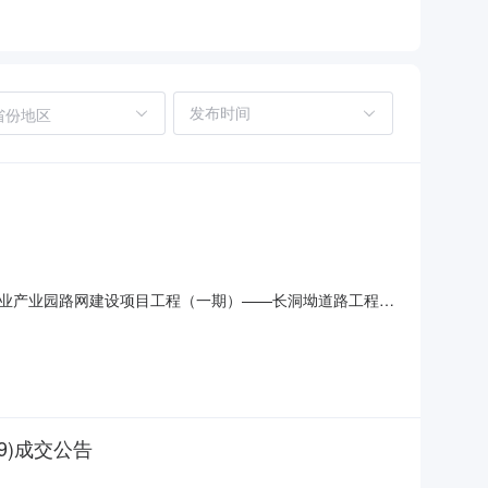
省份地区
业产业园路网建设项目工程（一期）——长洞坳道路工程中
2821022301001建设单位柳州市金色太阳建设投资有
9时20分开标地点柳州市公共资源交易中心419工程开标室
9)成交公告