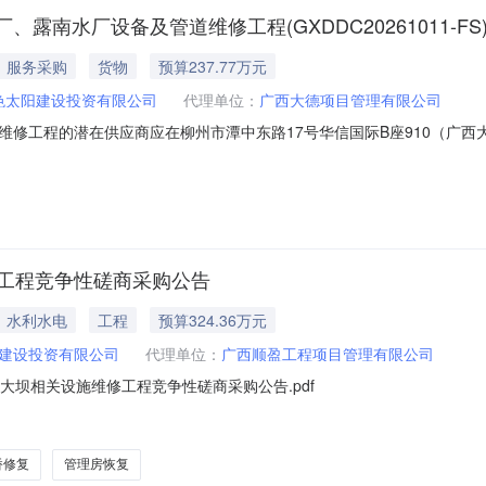
南水厂设备及管道维修工程(GXDDC20261011-F
服务采购
货物
预算237.77万元
色太阳建设投资有限公司
代理单位：
广西大德项目管理有限公司
修工程的潜在供应商应在柳州市潭中东路17号华信国际B座910（广西大
。一、项目基本情况项目编号：GXDDC20261011-FS项目名称：柳
求：标项名称：柳南区洛满水厂、露南水厂设备及管道维修工程数量：1预算金额
修工程竞争性磋商采购公告
水利水电
工程
预算324.36万元
建设投资有限公司
代理单位：
广西顺盈工程项目管理有限公司
大坝相关设施维修工程竞争性磋商采购公告.pdf
桥修复
管理房恢复