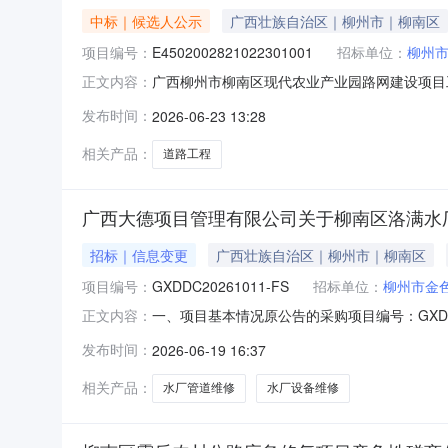
中标｜候选人公示
广西壮族自治区｜柳州市｜柳南区
项目编号：
E4502002821022301001
招标单位：
柳州
广西柳州市柳南区现代农业产业园路网建设项目
正文内容：
中标候选人公示广西柳州市柳南区现代农业产业园路
发布时间：
2026-06-23 13:28
人民共和国招标投标实施条例》（国务院令201
果予以公示。一、中标
相关产品：
道路工程
广西大德项目管理有限公司关于柳南区洛满水厂、露
招标｜信息变更
广西壮族自治区｜柳州市｜柳南区
项目编号：
GXDDC20261011-FS
招标单位：
柳州市金
一、项目基本情况原公告的采购项目编号：GXDD
正文内容：
正信息更正事项：更正采购公告更正内容：序号更正
发布时间：
2026-06-19 16:37
30分至09时00分（北京时间）截止时间：20
相关产品：
水厂管道维修
水厂设备维修