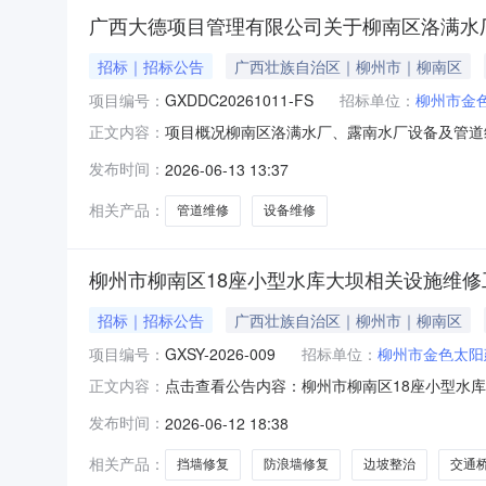
广西大德项目管理有限公司关于柳南区洛满水厂、露
招标｜招标公告
广西壮族自治区｜柳州市｜柳南区
项目编号：
GXDDC20261011-FS
招标单位：
柳州市金
项目概况柳南区洛满水厂、露南水厂设备及管道维
正文内容：
月23日09时00分（北京时间）前提交响应文件
发布时间：
2026-06-13 13:37
商预算总金额（元）：2377741.76采购需
相关产品：
管道维修
设备维修
柳州市柳南区18座小型水库大坝相关设施维
招标｜招标公告
广西壮族自治区｜柳州市｜柳南区
项目编号：
GXSY-2026-009
招标单位：
柳州市金色太阳
点击查看公告内容：柳州市柳南区18座小型水库
正文内容：
发布时间：
2026-06-12 18:38
相关产品：
挡墙修复
防浪墙修复
边坡整治
交通