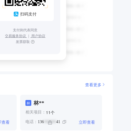
扫码支付
支付则代表同意
交易服务协议
｜
用户协议
发票获取
查看更多
林**
林
个
11
相关项目：
即查看
立即查看
电话：
136
41
******