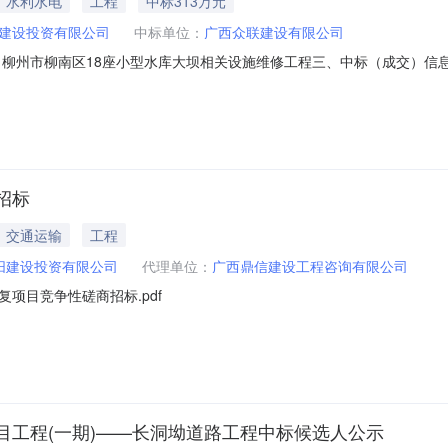
水利水电
工程
中标313万元
建设投资有限公司
中标单位：
广西众联建设有限公司
目名称：柳州市柳南区18座小型水库大坝相关设施维修工程三、中标（成交）信
79.81（元）广西众联建设有限公司柳州市柳南区福馨路12号办公楼二楼207
的名称施工范围施工工期项目经理执业证书信息1柳州市柳南区18座小型
招标
交通运输
工程
阳建设投资有限公司
代理单位：
广西鼎信建设工程咨询有限公司
项目竞争性磋商招标.pdf
目工程(一期)——长洞坳道路工程中标候选人公示