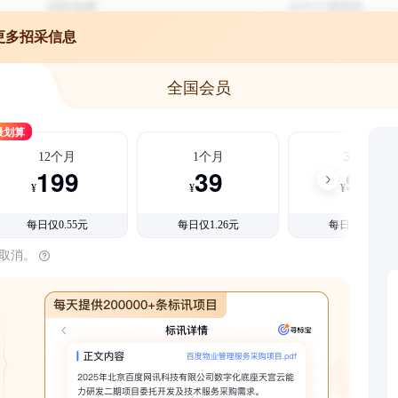
更多招采信息
全国会员
最划算
12个月
1个月
3个月
199
39
99
¥
¥
¥
每日仅0.55元
每日仅1.26元
每日仅1.08元
时取消。