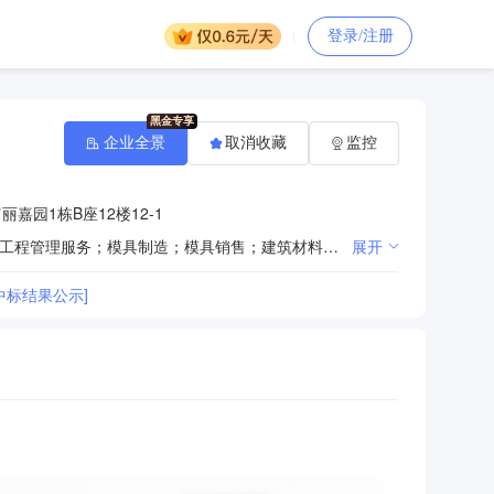
登录/注册
企业全景
取消收藏
监控
嘉园1栋B座12楼12-1
一般项目：以自有资金从事投资活动；土地使用权租赁；住房租赁；对外承包工程；园林绿化工程施工；工程管理服务；模具制造；模具销售；建筑材料销售；机械设备研发；汽车零部件研发；房地产咨询；咨询策划服务；托育服务；食品销售（仅销售预包装食品）（除依法须经批准的项目外，凭营业执照依法自主开展经营活动）许可项目：建设工程施工；自来水生产与供应；餐饮服务；住宿服务（依法须经批准的项目，经相关部门批准后方可开展经营活动，具体经营项目以相关部门批准文件或许可证件为准）
展开
中标结果公示]