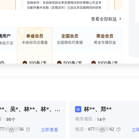
查看全部权益
**、吴*、林**、林*、林
林**、郑**
林
*、黄*、黄**
个
个
95
14
目：
相关项目：
立即查看
立
77
56
电话：
077
62
*******
*******