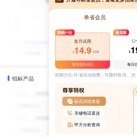
单省会员
限购一次
最划算
1
首月试用
1
14.9
¥39
¥
¥
每日仅0.48元
每日仅
到期29元/月/省自动续费，可随时取消。
招标产品
标讯详情查看
关键电话直连
甲方分析查询