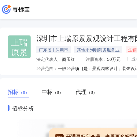
深圳市上瑞原景景观设计工程有
上瑞
原景
广东省 | 深圳市
其他未列明商务服务业
注销
法定代表人：
商玉红
注册资本：
50万元
成
经营范围：
一般经营项目是：景观园林设计；装饰设
招标
中标
代理
（0）
（0）
（0）
招标分析
开通寻标宝会员，查看更多招采
VIP