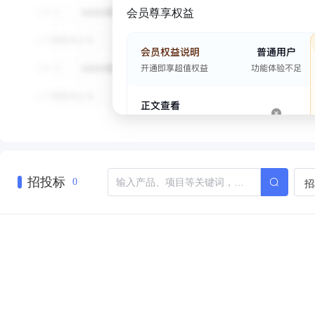
会员尊享权益
招投标
招
0