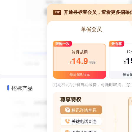
开通寻标宝会员，查看更多招采
VIP
单省会员
限购一次
最划算
1
首月试用
1
14.9
¥39
¥
¥
每日仅0.48元
每日仅
到期29元/月/省自动续费，可随时取消。
招标产品
标讯详情查看
关键电话直连