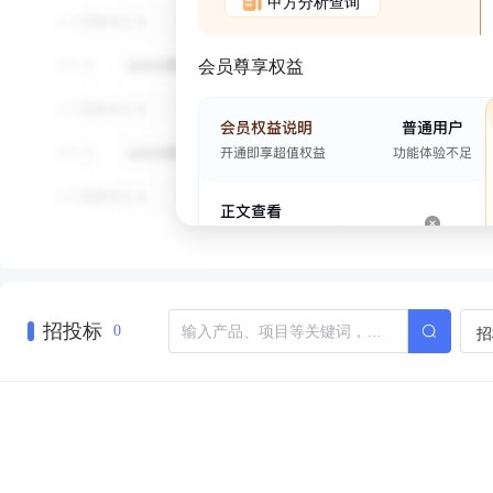
甲方分析查询
会员尊享权益
招投标
招
0