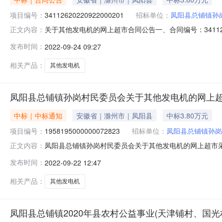
项目编号：
34112620220922000201
招标单位：
凤阳县总铺镇孙
关于其他发电机的网上超市合同公告一、合同编号：34112620
正文内容：
称：凤阳县总铺镇孙岗村民委员会网上超市项目五、合同主体
发布时间：
2022-09-24 09:27
限公司地址：/联系方式：18955069400六、合同主体信
相关产品：
其他发电机
凤阳县总铺镇孙岗村民委员会关于其他发电机的网上
中标｜中标通知
安徽省｜滁州市｜凤阳县
中标3.80万元
项目编号：
1958195000000072823
招标单位：
凤阳县总铺镇孙岗
凤阳县总铺镇孙岗村民委员会关于其他发电机的网上超市
正文内容：
号:1958195000000072823本项目采购已经
发布时间：
2022-09-22 12:47
编号:1958195000000072823项目联系人:陈守
式:三、成交信息交
相关产品：
其他发电机
凤阳县总铺镇2020年县农村公益事业(天津铺村、国