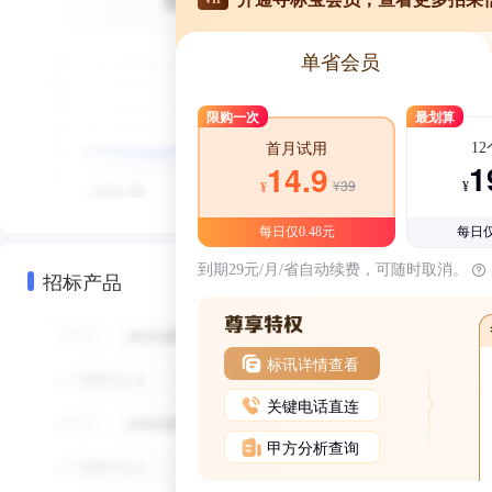
单省会员
限购一次
最划算
1
首月试用
1
14.9
¥39
¥
¥
每日仅0.48元
每日仅
到期29元/月/省自动续费，可随时取消。
招标产品
标讯详情查看
关键电话直连
甲方分析查询