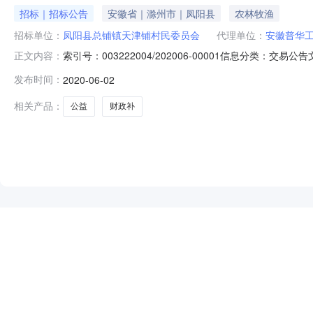
招标｜招标公告
安徽省｜滁州市｜凤阳县
农林牧渔
招标单位：
凤阳县总铺镇天津铺村民委员会
代理单位：
安徽普华
索引号：003222004/202006-00001信息分类
正文内容：
003222004/202006-00001信息分类：交易公
发布时间：
2020-06-02
益事业（天津铺村、国光村、总铺社区、孙岗村）财政奖补
相关产品：
公益
财政补
NEW
HOT
5折起