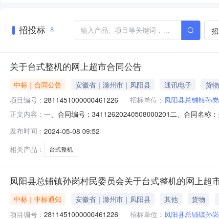
招投标
招
8
关于台式整机的网上超市合同公告
中标｜合同公告
安徽省｜滁州市｜凤阳县
通讯电子
货物
项目编号：
2811451000000461226
招标单位：
凤阳县总铺镇孙岗
一、合同编号：34112620240508000201二、合
正文内容：
市项目五、合同主体采购人（甲方）：凤阳县总铺镇孙岗村民
发布时间：
2024-05-08 09:52
县安徽省滁州市凤阳县府城镇府西街北侧联系方式：15385
相关产品：
台式整机
凤阳县总铺镇孙岗村民委员会关于台式整机的网上超
中标｜中标通知
安徽省｜滁州市｜凤阳县
其他
货物
项目编号：
2811451000000461226
招标单位：
凤阳县总铺镇孙岗