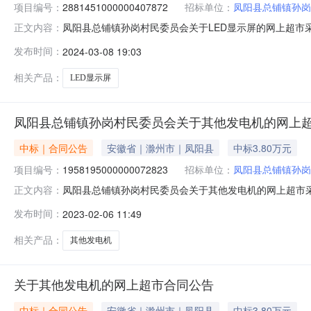
项目编号：
2881451000000407872
招标单位：
凤阳县总铺镇孙岗
凤阳县总铺镇孙岗村民委员会关于LED显示屏的网上超市
正文内容：
号:2881451000000407872本项目采购已经结
发布时间：
2024-03-08 19:03
编号:2881451000000407872项目联系人:陈守
式:三、成交
相关产品：
LED显示屏
凤阳县总铺镇孙岗村民委员会关于其他发电机的网上
中标｜合同公告
安徽省｜滁州市｜凤阳县
中标3.80万元
项目编号：
1958195000000072823
招标单位：
凤阳县总铺镇孙岗
凤阳县总铺镇孙岗村民委员会关于其他发电机的网上超市
正文内容：
司三、*采购项目编号：1958195000000072823四
发布时间：
2023-02-06 11:49
容验收数量验收金额(元)验收标准\规格型号\技术标准验收结
相关产品：
其他发电机
关于其他发电机的网上超市合同公告
中标｜合同公告
安徽省｜滁州市｜凤阳县
中标3.80万元