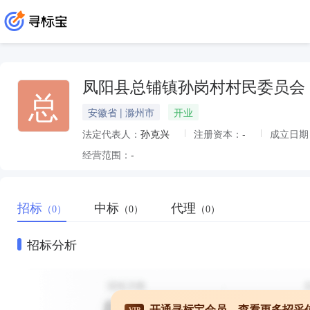
凤阳县总铺镇孙岗村村民委员会
总
安徽省 | 滁州市
开业
法定代表人：
孙克兴
注册资本：
-
成立日期
经营范围：
-
招标
中标
代理
（0）
（0）
（0）
招标分析
开通寻标宝会员，查看更多招采
VIP