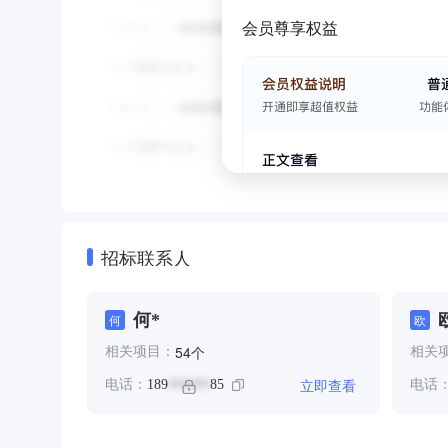
会员尊享权益
招标联系人
何*
何
欧
个
54
相关项目：
相关
立即查看
电话：
189
85
电话
******