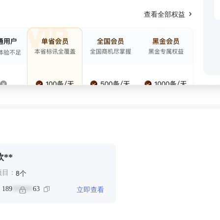
查看全部权益
欧**
个
8
项目：
立即查看
：
189
63
******