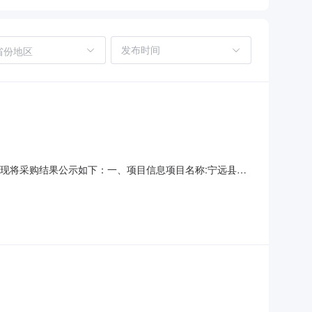
省份地区
结束，现将采购结果公示如下：一、项目信息项目名称:宁远县文
话:18907469963采购计划信息：项目所在行政区划编
界联合会采购单位地址:宁远县政府采购单位联系