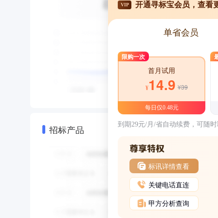
开通寻标宝会员，查看
VIP
单省会员
限购一次
首月试用
14.9
¥39
¥
每日仅0.48元
到期29元/月/省自动续费，可随
招标产品
标讯详情查看
关键电话直连
甲方分析查询