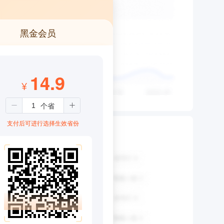
黑金会员
14.9
¥
支付后可进行选择生效省份