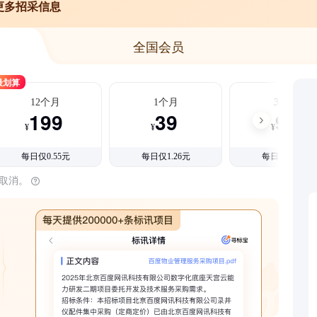
更多招采信息
全国会员
最划算
12个月
1个月
3个月
199
39
99
¥
¥
¥
每日仅0.55元
每日仅1.26元
每日仅1.08元
时取消。