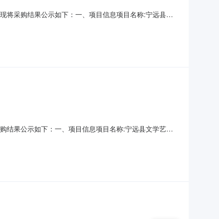
结束，现将采购结果公示如下：一、项目信息项目名称:宁远县文
话:18907469963采购计划信息：项目所在行政区划编
界联合会采购单位地址:宁远县政府采购单位联系
现将采购结果公示如下：一、项目信息项目名称:宁远县文学艺术
69963采购计划信息：项目所在行政区划编码:431126项目所
地址:宁远县政府采购单位联系人和联系方式