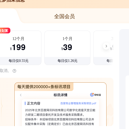
全国会员
最划算
12个月
1个月
3个月
199
39
99
¥
¥
¥
每日仅0.55元
每日仅1.26元
每日仅1.08元
时取消。