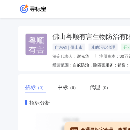
佛山粤顺有害生物防治有
粤顺
有害
广东省 | 佛山市
其他污染治理
开
法定代表人：
谢光华
注册资本：
30万
经营范围：
招标
中标
代理
（0）
（0）
（0）
招标分析
开通寻标宝会员，查看
VIP