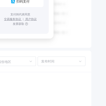
扫码支付
支付则代表同意
交易服务协议
｜
用户协议
发票获取
省份地区