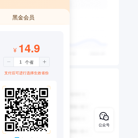
黑金会员
14.9
¥
支付后可进行选择生效省份
公众号