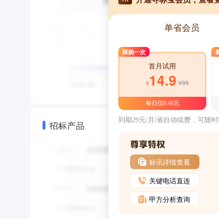
单省会员
限购一次
首月试用
14.9
¥39
¥
每日仅0.48元
到期29元/月/省自动续费，可随
招标产品
标讯详情查看
关键电话直连
甲方分析查询