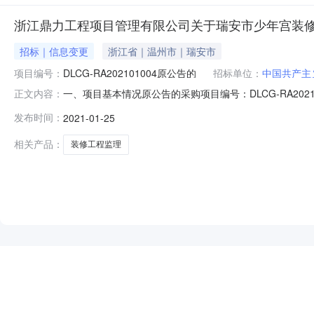
浙江鼎力工程项目管理有限公司关于瑞安市少年宫装
招标｜信息变更
浙江省｜温州市｜瑞安市
项目编号：
DLCG-RA202101004原公告的
招标单位：
中国共产主
一、项目基本情况原公告的采购项目编号：DLCG-RA20
正文内容：
文件更正内容：序号更正项更正前内容更正后内容1补充图
发布时间：
2021-01-25
联系。1.采购人信息名称：中国共产主义青年团瑞安市委员
先生
相关产品：
装修工程监理
NEW
HOT
5折起