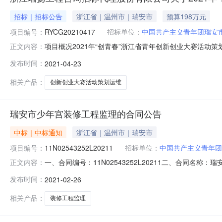
招标｜招标公告
浙江省｜温州市｜瑞安市
预算198万元
项目编号：
RYCG20210417
招标单位：
中国共产主义青年团瑞安
项目概况2021年“创青春”浙江省青年创新创业大赛活动策
正文内容：
京时间）前提交（上传）响应文件。一、项目基本情况项目编号
发布时间：
2021-04-23
金额（元）：1980000最高限价（元）：1980000采
相关产品：
创新创业大赛活动策划运维
瑞安市少年宫装修工程监理的合同公告
中标｜中标通知
浙江省｜温州市｜瑞安市
项目编号：
11N02543252L20211
招标单位：
中国共产主义青年团
一、合同编号：11N02543252L20211二、合同名
正文内容：
主体采购人（甲方）：中国共产主义青年团瑞安市委员会地址
发布时间：
2021-02-26
18267710733六、合同主体信息1.主要标的信息：主
相关产品：
装修工程监理