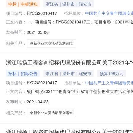
中标｜中标通知
浙江省｜温州市｜瑞安市
项目编号：
RYCG20210417
招标单位：
中国共产主义青年团瑞安
一、项目编号：RYCG20210417二、项目名称：20
正文内容：
应商名称中标供应商地址1投标报价:1975000（元）杭
发布时间：
2021-05-06
信息1.货物类主要标的信息：2.工程类主要标的信息：3
相关产品：
创新创业大赛活动策划运维
浙江瑞扬工程咨询招标代理股份有限公司关于2021年
招标｜招标公告
浙江省｜温州市｜瑞安市
预算198万元
项目编号：
RYCG20210417
招标单位：
中国共产主义青年团瑞安
项目概况2021年“创青春”浙江省青年创新创业大赛活动策
正文内容：
京时间）前提交（上传）响应文件。一、项目基本情况项目编号
发布时间：
2021-04-23
金额（元）：1980000最高限价（元）：1980000采
相关产品：
创新创业大赛活动策划运维
浙江瑞扬工程咨询招标代理股份有限公司关于2021年