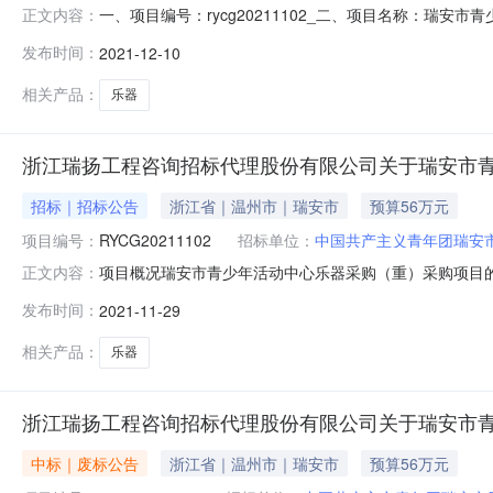
一、项目编号：rycg20211102_二、项目名称：瑞
正文内容：
址1投标总价:499999(元)瑞安市九度音乐培训有限公司
发布时间：
2021-12-10
标的信息：序号标项名称标的名称品牌数量单价(元)规格型
相关产品：
乐器
浙江瑞扬工程咨询招标代理股份有限公司关于瑞安市青
招标｜招标公告
浙江省｜温州市｜瑞安市
预算56万元
项目编号：
RYCG20211102
招标单位：
中国共产主义青年团瑞安
项目概况瑞安市青少年活动中心乐器采购（重）采购项目的潜
正文内容：
传）响应文件。一、项目基本情况项目编号：RYCG2021
发布时间：
2021-11-29
（元）：/采购需求：数量：不限预算金额（元）：560
商文件本项目（否
相关产品：
乐器
浙江瑞扬工程咨询招标代理股份有限公司关于瑞安市
中标｜废标公告
浙江省｜温州市｜瑞安市
预算56万元