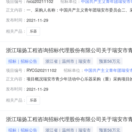
项目编号：
rycg20211102
招标单位：
中国共产主义青年团瑞安市
一、采购人名称：中国共产主义青年团瑞安市委员会二、采购
正文内容：
方式：竞争性磋商六、采购公告发布日期：2021年11月1
发布时间：
2021-11-29
目公告期限为1个工作日，各参加政府采购活动的供应商
个工作日内，以书面
相关产品：
乐器
浙江瑞扬工程咨询招标代理股份有限公司关于瑞安市青
招标｜招标公告
浙江省｜温州市｜瑞安市
预算56万元
项目编号：
RYCG20211102
招标单位：
中国共产主义青年团瑞安
项目概况瑞安市青少年活动中心乐器采购（重）采购项目的潜
正文内容：
传）响应文件。一、项目基本情况项目编号：RYCG2021
发布时间：
2021-11-29
（元）：/采购需求：数量：不限预算金额（元）：560
商文件本项目（否
相关产品：
乐器
浙江瑞扬工程咨询招标代理股份有限公司关于瑞安市
招标｜招标公告
浙江省｜温州市｜瑞安市
预算56万元