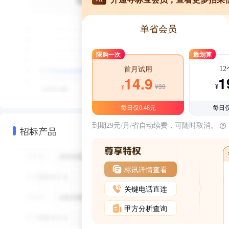
单省会员
限购一次
最划算
1
首月试用
1
14.9
¥39
¥
¥
每日仅0.48元
每日仅
到期29元/月/省自动续费，可随时取消。
招标产品
标讯详情查看
关键电话直连
甲方分析查询