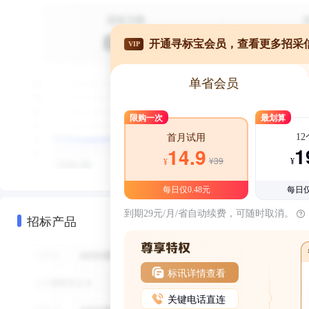
开通寻标宝会员，查看更多招采
VIP
单省会员
限购一次
最划算
1
首月试用
1
14.9
¥39
¥
¥
每日仅0.48元
每日仅
到期29元/月/省自动续费，可随时取消。
招标产品
标讯详情查看
关键电话直连