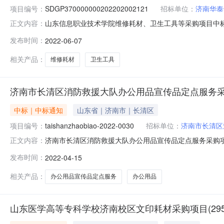
项目编号：
SDGP370000000202202002121
招标单位：
济南华泰
山东信息职业技术学院维修耗材、卫生工具等采购项目中标（
正文内容：
目编号：SDGP370000000202202002121
发布时间：
2022-06-07
山东省潍坊市潍城区望留街办西安村南中标（成交）金额：
工具等采购品
相关产品：
维修耗材
卫生工具
济南市长清区消防救援大队办公用品宣传品定点服务
中标｜中标通知
山东省｜济南市｜长清区
项目编号：
taishanzhaobiao-2022-0030
招标单位：
济南市长清区
济南市长清区消防救援大队办公用品宣传品定点服务采购
正文内容：
公消耗用品及类似物品/其他办公消耗用品及类似物品,货物
发布时间：
2022-04-15
16:23评审专家名单/总中标金额￥0.000000万元（
市长清区大
相关产品：
办公用品宣传品定点服务
办公用品
山东医学高等专科学校济南校区文印耗材采购项目(2953