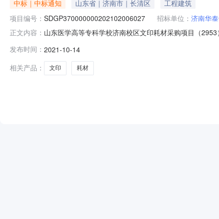
中标｜中标通知
山东省｜济南市｜长清区
工程建筑
项目编号：
SDGP370000000202102006027
招标单位：
济南华泰
山东医学高等专科学校济南校区文印耗材采购项目（295
正文内容：
SDGP006027二、项目名称：山东医学高等专科学校
发布时间：
2021-10-14
址：山东省济南市历城区围子山路3387号帝华鸿府一区12
印耗材采购品牌（
相关产品：
文印
耗材