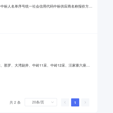
告中标人名单序号统一社会信用代码中标供应商名称报价方式
）、最低年度发电总量1900（kW.h∕年）大河电站、那罗、大湾副
咨询有限责任公司受贵州水矿南能清洁能源开发有限公司的委
、那罗、大湾副井、中岭11采、中岭12采、汪家寨六座瓦
)191500105582846371J重庆淄柴中裕新能源
11采、中岭12采、汪家寨六座瓦斯发电站运维服务托管项目（二
共 2 条
1