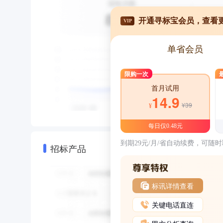
开通寻标宝会员，查看
VIP
单省会员
限购一次
首月试用
14.9
¥39
¥
每日仅0.48元
到期29元/月/省自动续费，可随
招标产品
标讯详情查看
关键电话直连