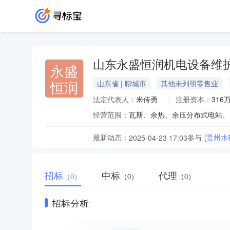
山东永盛恒润机电设备维
永盛
恒润
山东省 | 聊城市
其他未列明零售业
法定代表人：
米传勇
注册资本：
316
经营范围：
瓦斯、余热、余压分布式电站、
最新动态：
参与
[贵州
2025-04-23 17:03
招标
中标
代理
（0）
（0）
（0）
招标分析