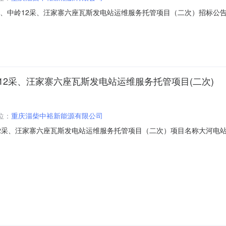
采、中岭12采、汪家寨六座瓦斯发电站运维服务托管项目（二次）招标公
846371J重庆淄柴中裕新能源有限公司其他投标报价：0.09500（kW.h
发电站运维服务托管项目（二次）中标结果公示贵州万和工程招标代理造价
12采、汪家寨六座瓦斯发电站运维服务托管项目(二次)
位：
重庆淄柴中裕新能源有限公司
2采、汪家寨六座瓦斯发电站运维服务托管项目（二次）项目名称大河电站
名单序号统一社会信用代码中标供应商名称报价方式报价(中标价、下浮率或费率
、最低年度发电总量1900（kW.h∕年）大河电站、那罗、大湾副井、中岭