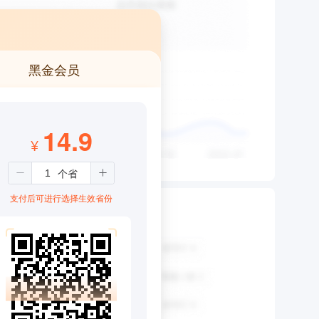
黑金会员
14.9
¥
支付后可进行选择生效省份