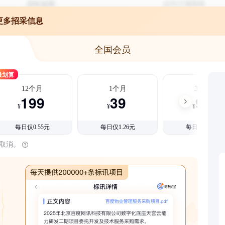
更多招采信息
全国会员
最划算
12个月
1个月
3个月
199
39
99
¥
¥
¥
每日仅0.55元
每日仅1.26元
每日仅1.08元
时取消。