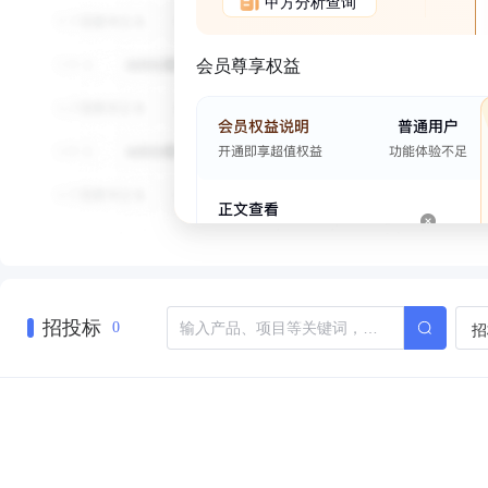
甲方分析查询
会员尊享权益
招投标
招
0