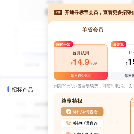
开通寻标宝会员，查看更多招采
VIP
单省会员
限购一次
最划算
1
首月试用
1
14.9
¥39
¥
¥
每日仅0.48元
每日仅
到期29元/月/省自动续费，可随时取消。
招标产品
标讯详情查看
关键电话直连