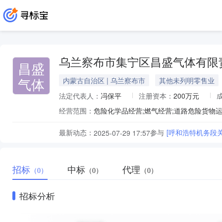
乌兰察布市集宁区昌盛气体有限
昌盛
气体
内蒙古自治区 | 乌兰察布市
其他未列明零售业
法定代表人：
冯保平
注册资本：
200万元
经营范围：
危险化学品经营;燃气经营;道路危险货物
最新动态：
参与
[呼和浩特机务段
2025-07-29 17:57
招标
中标
代理
（0）
（0）
（0）
招标分析