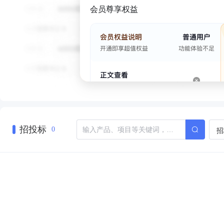
会员尊享权益
招投标
招
0