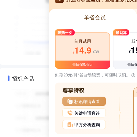
单省会员
限购一次
最划算
1
首月试用
1
14.9
¥39
¥
¥
每日仅0.48元
每日仅
到期29元/月/省自动续费，可随时取消。
招标产品
标讯详情查看
关键电话直连
甲方分析查询