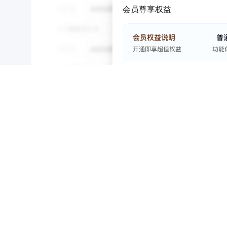
会员尊享权益
NEW
HOT
5折起
招投标
0
暂时没有搜索结果…