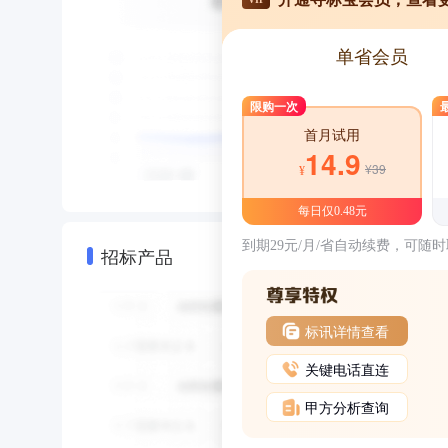
单省会员
限购一次
首月试用
14.9
¥39
¥
每日仅0.48元
到期29元/月/省自动续费，可随
招标产品
标讯详情查看
关键电话直连
甲方分析查询