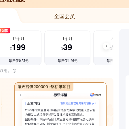
全国会员
最划算
12个月
1个月
3个月
199
39
99
¥
¥
¥
每日仅0.55元
每日仅1.26元
每日仅1.08元
时取消。