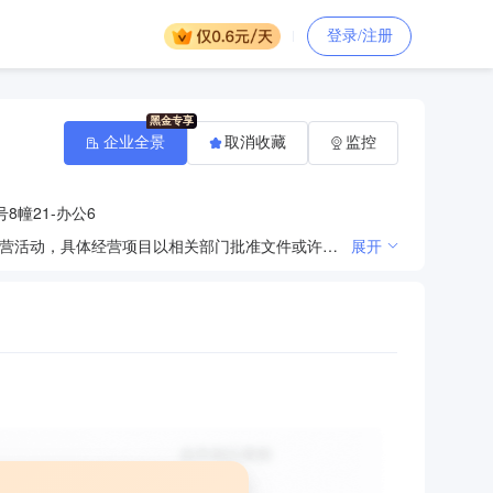
登录/注册
企业全景
取消收藏
监控
8幢21-办公6
许可项目：第三类医疗器械经营；建设工程施工。（依法须经批准的项目，经相关部门批准后方可开展经营活动，具体经营项目以相关部门批准文件或许可证件为准）一般项目：软件开发；特种劳动防护用品销售；电气信号设备装置销售；配电开关控制设备销售；数字视频监控系统销售；通讯设备销售；商用密码产品销售；信息安全设备销售；汽车零配件零售；汽车零配件批发；模具销售；机械设备销售；工业自动控制系统装置销售；仪器仪表销售；环境监测专用仪器仪表销售；生态环境监测及检测仪器仪表销售；第一类医疗器械销售；塑料制品销售；建筑材料销售；建筑装饰材料销售；五金产品批发；食品销售（仅销售预包装食品）；食品互联网销售（仅销售预包装食品）；服装服饰零售；服装服饰批发；鞋帽零售；鞋帽批发；体育用品及器材零售；体育用品及器材批发；体育用品设备出租；体育健康服务；信息系统集成服务；信息系统运行维护服务；安全系统监控服务；普通机械设备安装服务；大气污染治理；大气环境污染防治服务；五金产品零售；电子、机械设备维护（不含特种设备）；电子元器件批发；电子元器件零售；计算机网络工程信息技术服务；销售：计算机软硬件及辅助设备、办公用品及耗材、办公设备、劳保用品、日用百货、净水设备、空气净化设备、电器、电子产品（不含电子出版物）、数码产品、网络设备、五金交电、安防设备、社会公共安全设备、警用设备（依法须经批准的项目，经相关部门批准后方可开展经营活动）；计算机网络工程；弱电工程安装及维护；楼宇智能化工程安装及维护；净水设备、空气净化设备、电器的租赁及维修；社会公共安全设备、网络设备、安防设备维修服务。（除依法须经批准的项目外，凭营业执照依法自主开展经营活动）
展开