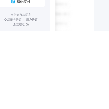
扫码支付
支付则代表同意
交易服务协议
｜
用户协议
发票获取
省份地区