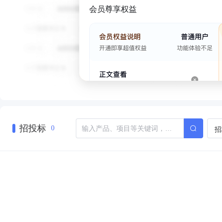
会员尊享权益
招投标
招
0