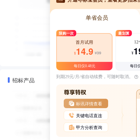
单省会员
限购一次
最划算
1
首月试用
1
14.9
¥39
¥
¥
每日仅0.48元
每日仅
到期29元/月/省自动续费，可随时取消。
招标产品
标讯详情查看
关键电话直连
甲方分析查询