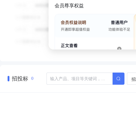
会员尊享权益
招投标
招
0