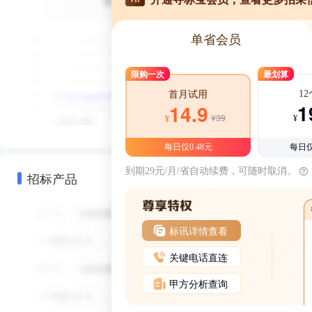
单省会员
限购一次
最划算
1
首月试用
1
14.9
¥39
¥
¥
每日仅0.48元
每日仅
到期29元/月/省自动续费，可随时取消。
招标产品
标讯详情查看
关键电话直连
甲方分析查询