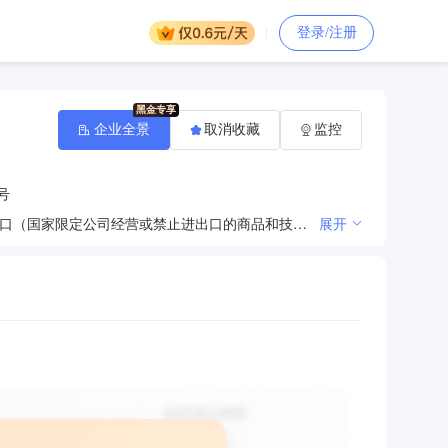
登录/注册
企业全景
取消收藏
监控
号
塑料制品的生产、销售；化工原料（不含危险品）、润滑油脂的销售；自营和代理各类商品及技术的进出口（国家限定公司经营或禁止进出口的商品和技术除外）；普通货运。（依法须经批准的项目、经相关部门批准后方可开展经营活动） 一般项目：汽车零部件及配件制造；汽车零部件研发；汽车零配件批发；汽车零配件零售；家用电器研发；家用电器制造；家用电器销售；家用电器零配件销售；新能源汽车电附件销售；电工器材制造；电工器材销售；照明器具制造；照明器具销售；模具制造；模具销售；机械设备销售；机械设备研发；机械零件、零部件加工；机械零件、零部件销售；五金产品研发；五金产品制造；五金产品批发；五金产品零售（除依法须经批准的项目外，凭营业执照依法自主开展经营活动）
展开