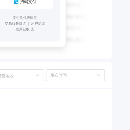
扫码支付
支付则代表同意
交易服务协议
｜
用户协议
发票获取
省份地区