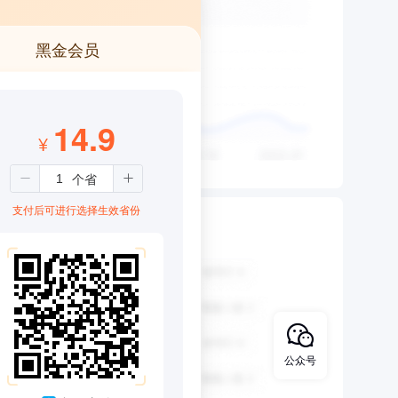
黑金会员
14.9
¥
支付后可进行选择生效省份
公众号