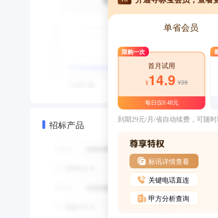
单省会员
限购一次
首月试用
14.9
¥39
¥
每日仅0.48元
到期29元/月/省自动续费，可随
招标产品
标讯详情查看
关键电话直连
甲方分析查询