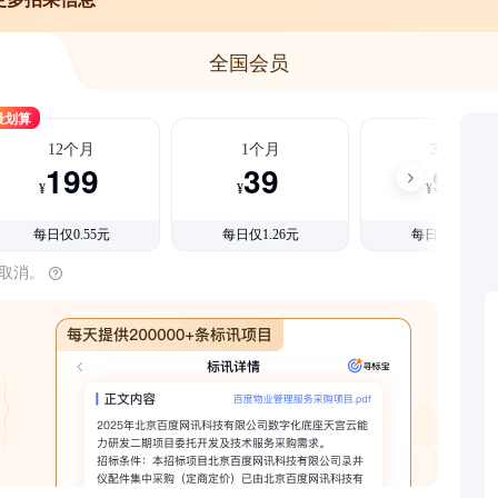
全国会员
最划算
12个月
1个月
3个月
199
39
99
¥
¥
¥
每日仅0.55元
每日仅1.26元
每日仅1.08元
时取消。