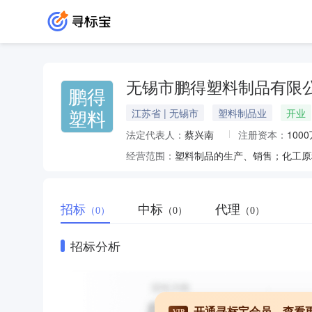
无锡市鹏得塑料制品有限
鹏得
塑料
江苏省 | 无锡市
塑料制品业
开业
法定代表人：
蔡兴南
注册资本：
100
经营范围：
招标
中标
代理
（0）
（0）
（0）
招标分析
开通寻标宝会员，查看
VIP