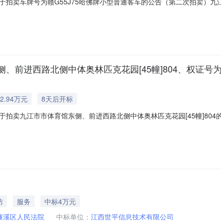
拍卖车牌号为赣G55J75哈佛牌小型普通客车的公告（第二次拍卖）九江
外）在九江市濂溪区人民法院淘宝司法拍卖网络平台上（网址https://sf.tao
J75哈佛牌小型普通客车参考价为20000元，起拍价为16000元，保证金
进西路北侧中体奥林匹克花园[45幢]804、权证号为赣(2
2.94万元
8天后开标
拍卖九江市市体育馆东侧、前进西路北侧中体奥林匹克花园[45幢]80
6年8月18日10时止（延时的除外）在九江市濂溪区人民法院阿里巴巴司法
m/0792/10），现公告如下：一、拍卖标的：市体育馆东侧、前进西路北侧中体奥林
防
服务
中标4万元
濂溪区人民法院
中标单位：
江西世平信息技术有限公司