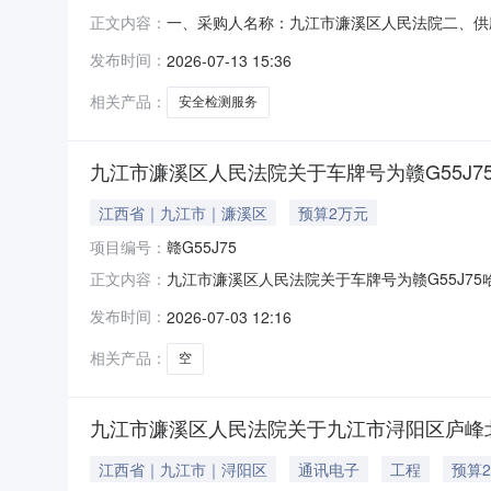
一、采购人名称：九江市濂溪区人民法院二、供
正文内容：
2471401000006589467五、合同编号：20
发布时间：
2026-07-13 15:36
标的基本概况：七、其它事项：无八、联系方式1、
相关产品：
安全检测服务
九江市濂溪区人民法院关于车牌号为赣G55J7
江西省｜九江市｜濂溪区
预算2万元
项目编号：
赣G55J75
九江市濂溪区人民法院关于车牌号为赣G55J7
正文内容：
客车的公告（第一次拍卖）九江市濂溪区人民法院（
发布时间：
2026-07-03 12:16
卖网络平台上（网址https://sf.taobao
相关产品：
空
九江市濂溪区人民法院关于九江市浔阳区庐峰北路5
江西省｜九江市｜浔阳区
通讯电子
工程
预算2