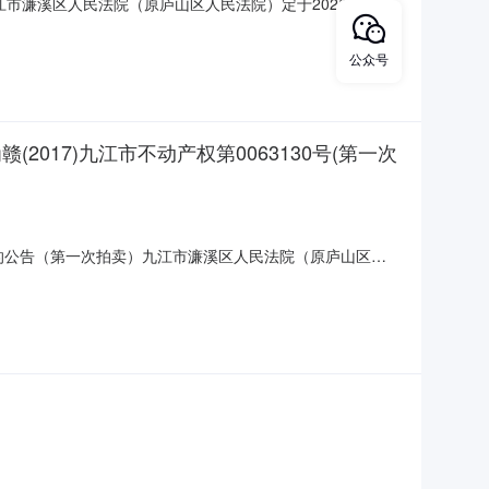
市濂溪区人民法院（原庐山区人民法院）定于2026年08月
bao.com/0792/10）,九江市濂溪区人民法院进行公开拍卖
3000元，增价幅度320元
公众号
017)九江市不动产权第0063130号(第一次
4的公告（第一次拍卖）九江市濂溪区人民法院（原庐山区人
拍卖网络平台上进行公开拍卖活动（法院账户名：九江市濂溪区人
匹克花园[45幢]804。所有权人：江尚浩、孙涛