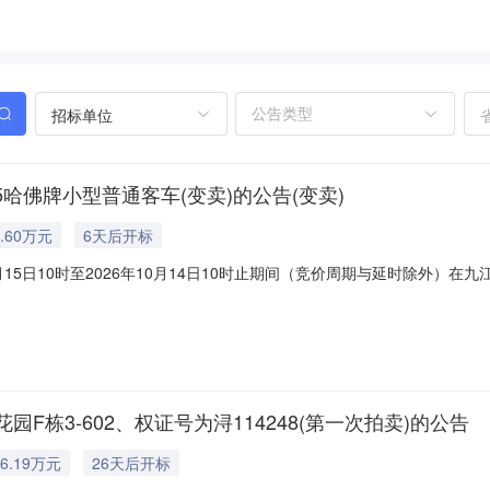
招标单位
哈佛牌小型普通客车(变卖)的公告(变卖)
.60万元
6天后开标
月15日10时至2026年10月14日10时止期间（竞价周期与延时除外
taobao.com/0792/07,户名：九江市濂溪区区人民法院），现公告如
00元，增价幅度320元。二、咨询、展示看样的时间与方式：公告日起至拍卖开
栋3-602、权证号为浔114248(第一次拍卖)的公告
6.19万元
26天后开标