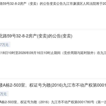
号32-8-2房产（变卖）的公告变卖公告九江市濂溪区人民法院将于2026年
民法院）阿里巴巴司法拍卖网络平台上进行公开变卖活动（网址:http:/sf.
北路59号32-8-2房产。所有权人：张先发。不动产权证号：浔16898
9号32-8-2房产(变卖)的公告(变卖)
7万元
月18日10时至2026年09月16日10时止期间（竞价周期与延时除外
.taobao.com/0792/07,户名：九江市濂溪区区人民法院），现公告如
筑面积：120.9㎡，规划用途为住宅，总层数为8层，拍品位于8层。参考价
-503室、权证号为赣(2016)九江市不动产权第0001
8万元
2-503室、权证号为赣（2016）九江市不动产权第0001780号（