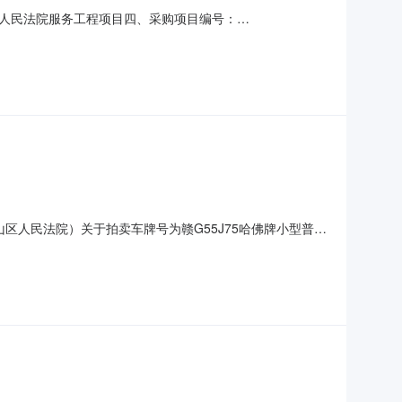
人民法院服务工程项目四、采购项目编号：
(元)总价(元)1安全检测服务项1.004000040000服务要求或
51429传真：地址：十里街道前进东路186号2、
区人民法院）关于拍卖车牌号为赣G55J75哈佛牌小型普通
0日10时止（延时的除外）在九江市濂溪区人民法院淘宝司法拍
拍卖标的：车牌号为赣G55J75哈佛牌小型普