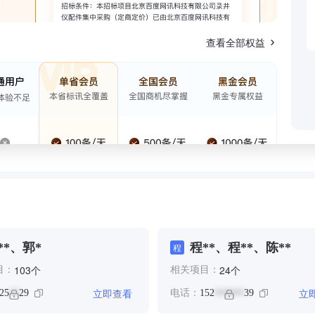
查看全部权益
**、郭*
程**、程**、陈**
程
个
个
103
24
目：
相关项目：
立即查看
立
25
29
电话：
152
39
**
******