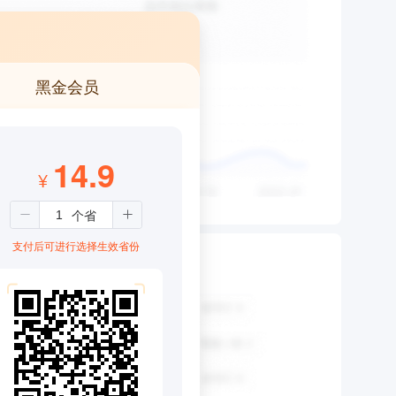
黑金会员
14.9
¥
支付后可进行选择生效省份