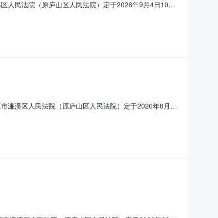
人民法院（原庐山区人民法院）定于2026年9月4日10时
院账户名：九江市濂溪区人民法院：网址
动产权证号：浔114248，房屋面积：139.59㎡，规划用途为住
市濂溪区人民法院（原庐山区人民法院）定于2026年8月20
活动（法院账户名：九江市濂溪区人民法院：网址
动产权证号：赣（2016）九江市不动产权第0001780