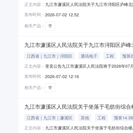
九江市濂溪区人民法院关于九江市浔阳区庐峰北路59
正文内容：
周期与延时除外）在九江市濂溪区人民法院（原庐山区人
发布时间：
2026-07-02 12:52
院），现公告如下：一、变卖标的：九江市浔阳区庐峰
相关产品：
空
九江市濂溪区人民法院关于九江市浔阳区庐峰北路5
江西省｜九江市｜浔阳区
通讯电子
工程
预算2
变卖公告九江市濂溪区人民法院将于2026年07
正文内容：
卖网络平台上进行公开变卖活动（网址:http:/sf
发布时间：
2026-07-02 12:16
有权人：张先发。不动产权证号：浔168989，建
相关产品：
空
九江市濂溪区人民法院关于坐落于毛纺街综合楼A栋2
江西省｜九江市｜濂溪区
其他
工程
预算14.3
九江市濂溪区人民法院关于坐落于毛纺街综合楼A栋
正文内容：