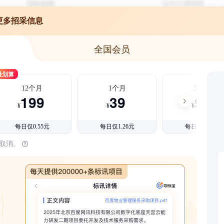
更多招采信息
全国会员
最划算
12个月
1个月
3个月
199
39
99
¥
¥
¥
每日仅0.55元
每日仅1.26元
每日仅1.08元
时取消。