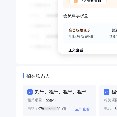
甲方分析查询
会员尊享权益
招标联系人
刘**、程**、程**、程**、
程
刘
程
郭*
个
225
相关项目：
相关项
立即查看
电话：
079
29
电话：
8
*******