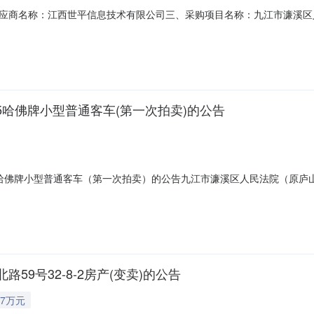
应商名称：江西世平信息技术有限公司三、采购项目名称：九江市濂溪区
26M0713360499000202六、合同内容：序号标项名称规格型号单位数量单价
采购人名称：九江市濂溪区人民法院联系人：程新鹏联系电话：0792-82
5哈佛牌小型普通客车(第一次拍卖)的公告
5哈佛牌小型普通客车（第一次拍卖）的公告九江市濂溪区人民法院（原庐山
原庐山区人民法院）定于2026年07月19日10时至2026年07月2
.com/0792/10）,九江市濂溪区人民法院进行公开拍卖活动，现公告如下：一、
9号32-8-2房产(变卖)的公告
7万元