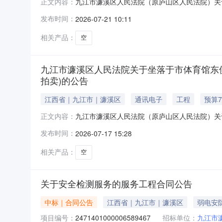
九江市濂溪区人民法院（原庐山区人民法院）关于
正文内容：
06日10时至2026年08月07日10时止（延时的除
发布时间：
2026-07-21 10:11
活动，现公告如下：一、拍卖标的：车牌号为赣G55
相关产品：
空
九江市濂溪区人民法院关于坐落于市体育馆东侧、前
拍卖)的公告
江西省｜九江市｜濂溪区
通讯电子
工程
预算7
九江市濂溪区人民法院（原庐山区人民法院）关于
正文内容：
民法院）定于2026年8月17日10时至202
发布时间：
2026-07-17 15:28
民法院：网址https://sf.taobao.co
相关产品：
空
关于安全检测服务的服务工程合同公告
中标｜合同公告
江西省｜九江市｜濂溪区
弱电安
项目编号：
2471401000006589467
招标单位：
九江市