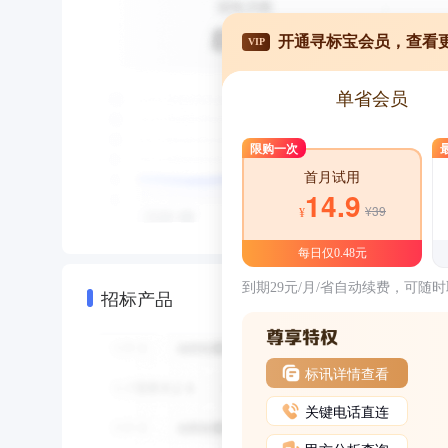
开通寻标宝会员，查看
VIP
单省会员
限购一次
首月试用
14.9
¥39
¥
每日仅0.48元
到期29元/月/省自动续费，可随
招标产品
标讯详情查看
关键电话直连