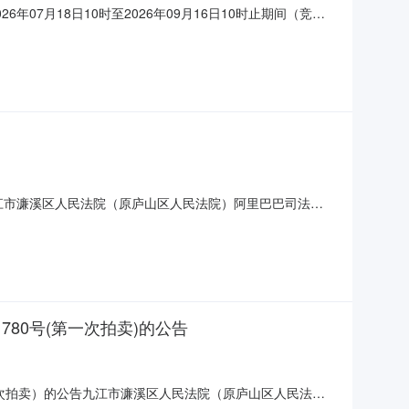
07月18日10时至2026年09月16日10时止期间（竞价
taobao.com/0792/07,户名：九江市濂溪区区人民法
9，建筑面积：120.9㎡，
）在九江市濂溪区人民法院（原庐山区人民法院）阿里巴巴司法拍
下：一、变卖标的：九江市浔阳区庐峰北路59号32-8-2房产。所
为300000元，起拍价为27
780号(第一次拍卖)的公告
第一次拍卖）的公告九江市濂溪区人民法院（原庐山区人民法