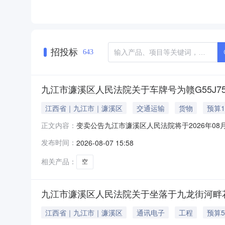
招投标
643
九江市濂溪区人民法院关于车牌号为赣G55J75
江西省｜九江市｜濂溪区
交通运输
货物
预算1
变卖公告九江市濂溪区人民法院将于2026年08
正文内容：
网络平台上进行公开变卖活动（网址:http:/sf.
发布时间：
2026-08-07 15:58
为20000元，起拍价为16000元，保证金30
相关产品：
空
九江市濂溪区人民法院关于坐落于九龙街河畔花园F
江西省｜九江市｜濂溪区
通讯电子
工程
预算5