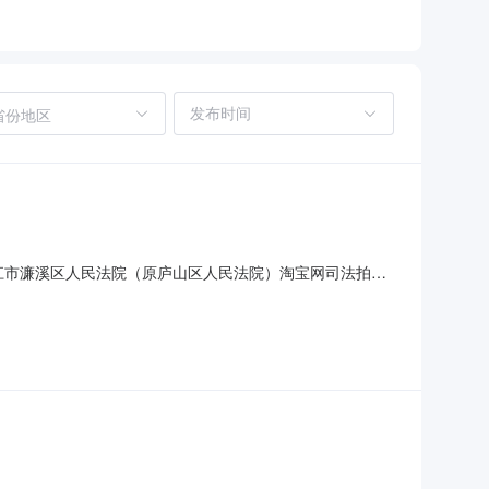
省份地区
）在九江市濂溪区人民法院（原庐山区人民法院）淘宝网司法拍卖
下：一、拍卖标的：车牌号为赣G55J75哈佛牌小型普通客车参考价
始前的工作日（上午9:30-1