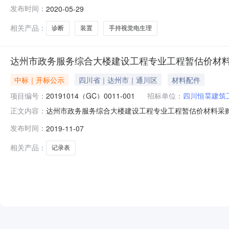
会评审及推荐，并经采购人确认，现将评审结果公布如下：
发布时间：
2020-05-29
315000.00重庆诺德适医疗器械有限公司320000.00广
相关产品：
诊断
装置
手持视觉电生理
达州市政务服务综合大楼建设工程专业工程暂估价材
中标｜开标公示
四川省｜达州市｜通川区
材料配件
项目编号：
20191014（GC）0011-001
招标单位：
四川恒昊建筑
达州市政务服务综合大楼建设工程专业工程暂估价材料采购、
正文内容：
20191014（GC）0011-001开标参与人开标地点达
发布时间：
2019-11-07
装、智能化及总平工程项目暂估材料采购)(采购二标段)开标记
相关产品：
记录表