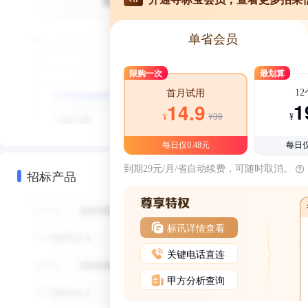
单省会员
限购一次
最划算
1
首月试用
1
14.9
¥39
¥
¥
每日仅0.48元
每日仅
到期29元/月/省自动续费，可随时取消。
招标产品
标讯详情查看
关键电话直连
甲方分析查询