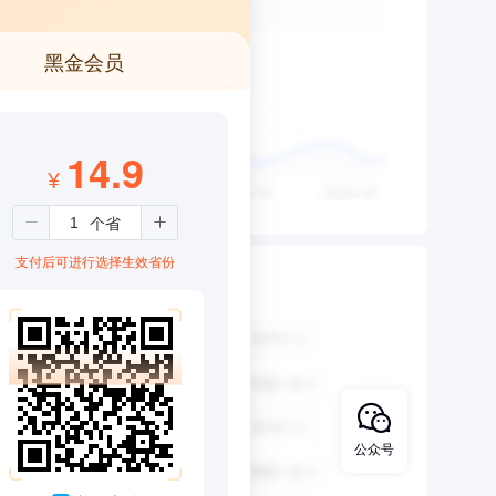
黑金会员
14.9
¥
支付后可进行选择生效省份
公众号