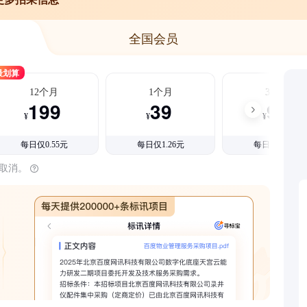
全国会员
最划算
12个月
1个月
3个月
199
39
99
¥
¥
¥
每日仅0.55元
每日仅1.26元
每日仅1.08元
时取消。