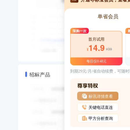
单省会员
限购一次
首月试用
14.9
¥39
¥
每日仅0.48元
到期29元/月/省自动续费，可随
招标产品
标讯详情查看
关键电话直连
甲方分析查询