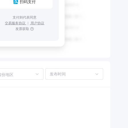
扫码支付
支付则代表同意
交易服务协议
｜
用户协议
发票获取
省份地区