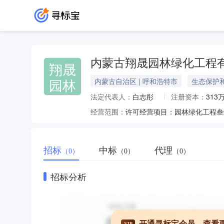
内蒙古翔晟园林绿化工程
翔晟
园林
内蒙古自治区 | 呼和浩特市
生态保护
法定代表人：
白志彤
注册资本：
313
经营范围：
招标
中标
代理
（0）
（0）
（0）
招标分析
开通寻标宝会员，查看
VIP