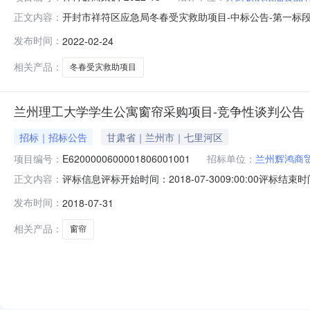
开封市祥符区应急局冬春受灾救助项目-中标公告-第一标段发布
正文内容：
区应急局冬春受灾救助项目3、采购方式：竞争性磋商4、采购
发布时间：
2022-02-24
单位祥符磋商采购-2022-15-1开封市祥符区应急局冬春
相关产品：
冬春受灾救助项目
兰州理工大学学生公寓窗帘采购项目-竞争性谈判公告
招标｜招标公告
甘肃省｜兰州市｜七里河区
项目编号：
E6200000600001806001001
招标单位：
兰州辉鸿商
评标信息评标开始时间：2018-07-3009:00:00评标
正文内容：
（万元）1兰州辉鸿商贸有限公司E6200000600001806001
发布时间：
2018-07-31
E620000060000180600100156.40004甘肃福煜商贸有限
相关产品：
窗帘