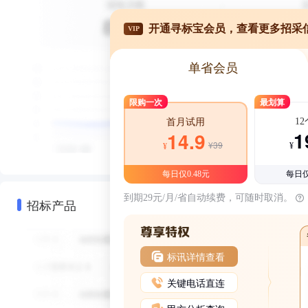
开通寻标宝会员，查看更多招采
VIP
单省会员
限购一次
最划算
1
首月试用
1
14.9
¥39
¥
¥
每日仅0.48元
每日仅
到期29元/月/省自动续费，可随时取消。
招标产品
标讯详情查看
关键电话直连