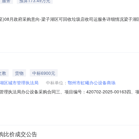
服务
预算173.49万元
6(至)08月政府采购意向-梁子湖区可回收垃圾店收司运服务详细情况梁
月政府采购意向采购单位：鄂州市梁子湖区城市管理执法局本级采购项目名称：梁
容:梁子湖区可回收垃圾店收司运服务采购数量:1项主要功能或目标:在梁
文教
货物
中标6900元
湖区城市管理执法局
中标单位：
鄂州市虹曦办公设备商场
执法局办公设备采购合同三、项目编号：420702-2025-00163
子湖区太和镇太和大道111号联系方式：027-60698800供应商（
8六、合同主要信息主要标的名称：图像工作站规格型号（或服务要求）：详见合
购比价成交公告