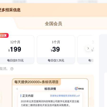
更多招采信息
全国会员
最划算
12个月
1个月
3个月
199
39
99
¥
¥
¥
每日仅0.55元
每日仅1.26元
每日仅1.08元
时取消。