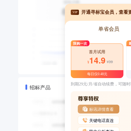
开通寻标宝会员，查看
VIP
单省会员
限购一次
首月试用
14.9
¥39
¥
每日仅0.48元
到期29元/月/省自动续费，可随
招标产品
标讯详情查看
关键电话直连