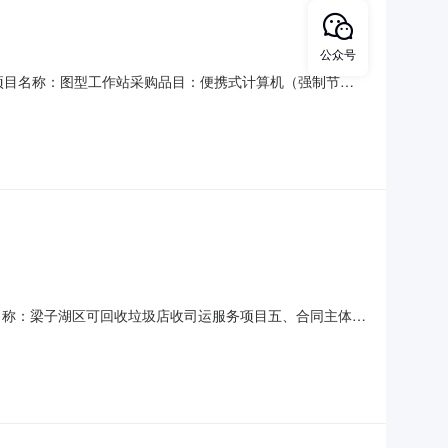
公众号
098项目名称：图型工作站采购品目：便携式计算机（强制节
单位：鄂州市梁子湖区城市管理执法局采购单位地址：鄂州市梁子湖区太
设备商场供应商地址：鄂州
项目名称：梁子湖区可回收垃圾店收司运服务项目五、合同主体
7626075004、供应商（乙方）：鄂州市贤瑞再生资源有
收司运服务项目2、规格型号（或服务要求）：详见合同文本3、