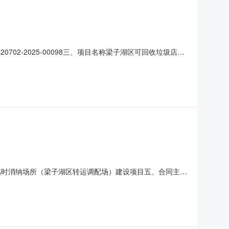
702-2025-00098三、项目名称梁子湖区可回收垃圾店收
高家咀湾22号中标（成交）金额：171.530000(万
详见招标文件服务时间：合同签订生效之日起12个月（详
垃圾临时消纳场所（梁子湖区转运调配场）建设项目五、合同主体
7500供应商（乙方）：湖北凡人建设工程股份有限公司地
：梁子湖区建筑垃圾临时消纳场所（梁子湖区转运调配场）建设项