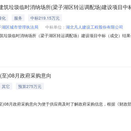
筑垃圾临时消纳场所(梁子湖区转运调配场)建设项目中标
绿化
服务
中标219.15万元
子湖区城市管理执法局
中标单位：
湖北凡人建设工程股份有限公司
圾临时消纳场所（梁子湖区转运调配场）建设项目中标（成交）结果公告发布
：一、项目编号HBBH-EZ-2025-010C二、采购计划备案号42070
交）信息供应商名称：湖北凡人建设工程股份有限公司供应商地址：鄂州市武
(至)08月政府采购意向
其它
预算275万元
7(至)08月政府采购意向为便于供应商及时了解政府采购信息，根据《财政
理执法局本级2025年07(至)08月政府采购意向公开如下：序号采购
:其他车辆采购数量:15辆主要功能或目标:购置环卫作业车辆需满足的要求: