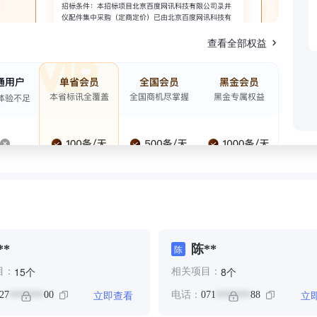
查看全部权益
**
陈**
陈
个
个
15
8
目：
相关项目：
立即查看
立
27
00
电话：
071
88
*******
*******