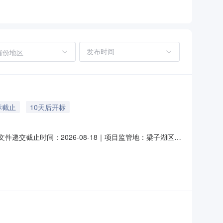
省份地区
标截止
10天后开标
件递交截止时间：2026-08-18｜项目监管地：梁子湖区|
/czt.hubei.gov.cn/zchj/user）或供应商
ZFCG-2026