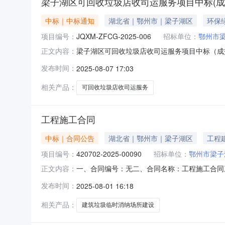
梁子湖区可回收垃圾店收司运服务项目中标(成
中标｜中标通知
湖北省｜鄂州市｜梁子湖区
环保
项目编号：
JQXM-ZFCG-2025-006
招标单位：
鄂州市
梁子湖区可回收垃圾店收司运服务项目中标（成交）结果
正文内容：
司运服务项目四、中标（成交）信息供应商名称：
发布时间：
2025-08-07 17:03
元)综合评分法：80.67（分）服务类名称：
相关产品：
可回收垃圾店收司运服务
工程施工合同
中标｜合同公告
湖北省｜鄂州市｜梁子湖区
工程
项目编号：
420702-2025-00090
招标单位：
鄂州市梁子
一、合同编号：无二、合同名称：工程施工合同三、
正文内容：
采购人（甲方）：鄂州市梁子湖区城市管理执法局
发布时间：
2025-08-01 16:18
址：鄂州市武昌大道497号东方名居6、7、8号
目
相关产品：
建筑垃圾临时消纳场所建设