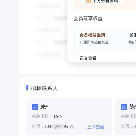
甲方分析查询
会员尊享权益
招标联系人
未*
陈
未
陈
个
19
相关项目：
相关项
立即查看
电话：
133
95
电话：
0
******