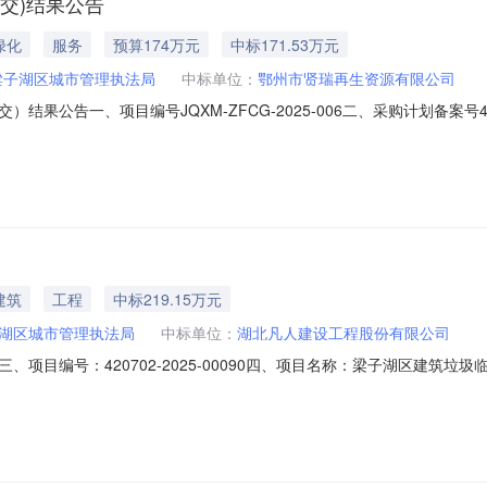
交)结果公告
绿化
服务
预算174万元
中标171.53万元
梁子湖区城市管理执法局
中标单位：
鄂州市贤瑞再生资源有限公司
公告一、项目编号JQXM-ZFCG-2025-006二、采购计划备案号420
鄂州市贤瑞再生资源有限公司供应商地址：湖北省鄂州市粱子湖区太和镇金坜村
梁子湖区可回收垃圾店收司运服务项目服务范围：详见招标文件服务要求：
建筑
工程
中标219.15万元
湖区城市管理执法局
中标单位：
湖北凡人建设工程股份有限公司
项目编号：420702-2025-00090四、项目名称：梁子湖区建筑
本级地址：鄂州市梁子湖区太和镇太和大道111号联系方式：1776260
楼2-01铺联系方式：13886328788六、合同主要信息主要标的名称