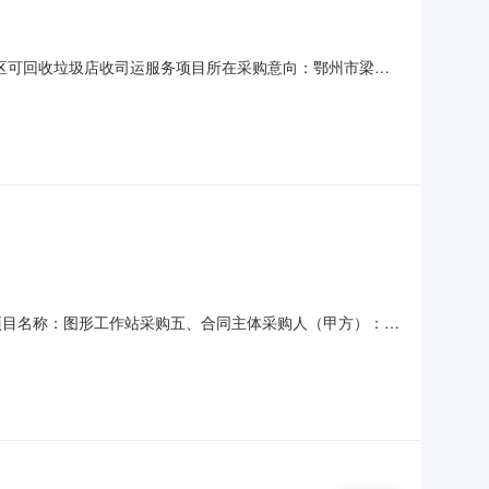
子湖区可回收垃圾店收司运服务项目所在采购意向：鄂州市梁子
子湖区可回收垃圾店收司运服务预算金额：173.490000
子湖区各镇（园区）及其所辖87个行政村（居）委会区域设立
四、项目名称：图形工作站采购五、合同主体采购人（甲方）：鄂
乙方）：鄂州市虹曦办公设备商场地址：鄂州市梁子湖区太和镇
同文本主要标的数量：1台主要标的单价：6900合同金额：0