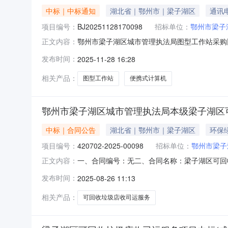
中标｜中标通知
湖北省｜鄂州市｜梁子湖区
通讯
项目编号：
BJ20251128170098
招标单位：
鄂州市梁子
鄂州市梁子湖区城市管理执法局图型工作站采购比价成
正文内容：
能）比价时间：2025-11-28计划明细编号：42
发布时间：
2025-11-28 16:28
和镇太和大道111号采购联系人：EZSLZH03
相关产品：
图型工作站
便携式计算机
鄂州市梁子湖区城市管理执法局本级梁子湖区
中标｜合同公告
湖北省｜鄂州市｜梁子湖区
环保
项目编号：
420702-2025-00098
招标单位：
鄂州市梁子
一、合同编号：无二、合同名称：梁子湖区可回收垃
正文内容：
1、采购人（甲方）：鄂州市梁子湖区城市管理执法
发布时间：
2025-08-26 11:13
限公司5、地址：梁子湖区6、联系方式：139
主
相关产品：
可回收垃圾店收司运服务