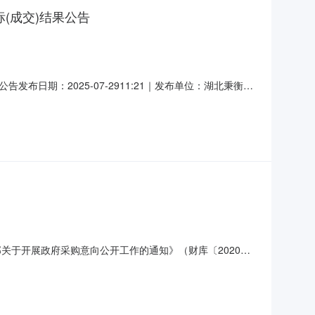
(成交)结果公告
日期：2025-07-2911:21｜发布单位：湖北秉衡工
2-2025-00090三、项目名称梁子湖区建筑垃圾临时消纳场
昌大道497号东方名居6、7、8号楼2-01铺中
部关于开展政府采购意向公开工作的通知》（财库〔2020〕
项目名称采购需求概况预算金额（万元）预计采购时间（填写到
符合甲方工作要求2752025-08无本次公开的采购意向