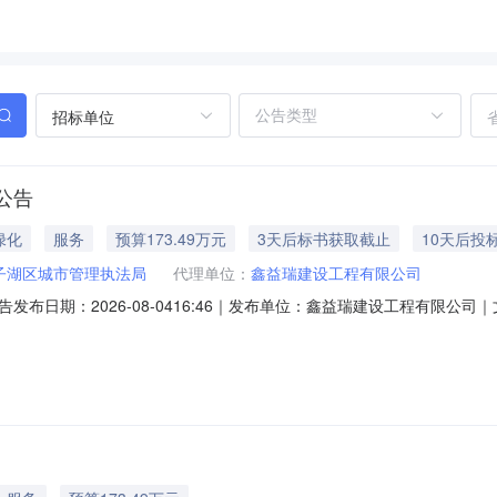
招标单位
公告
绿化
服务
预算173.49万元
3天后标书获取截止
10天后投
子湖区城市管理执法局
代理单位：
鑫益瑞建设工程有限公司
日期：2026-08-0416:46｜发布单位：鑫益瑞建设工程有限公司｜文
采购项目的潜在供应商应在湖北省政府采购电子交易数据汇聚平台（网址：https:/
9点30分（北京时间）前提交响应文件。一、项目基本情况1、项目编号：XYR-