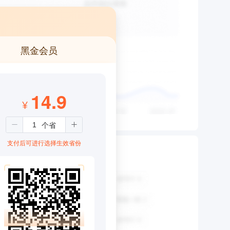
黑金会员
14.9
¥
支付后可进行选择生效省份