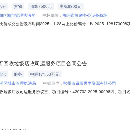
电子
货物
预算7500元
中标6900元
湖区城市管理执法局
中标单位：
鄂州市虹曦办公设备商场
交公告发布时间2025-11-28网上比价编号：BJ20251128170
0702-2025-00164-001项目预算金额（元）：7,500.00采购
9001采购联系电话：027-60698800成交供应商名称：鄂州市虹曦办公
可回收垃圾店收司运服务项目合同公告
绿化
服务
中标171.53万元
湖区城市管理执法局
中标单位：
鄂州市贤瑞再生资源有限公司
圾店收司运服务协议三、项目编号：420702-2025-00098四、
局本级2、地址：鄂州市梁子湖区太和镇太和大道111号3、联系方式：17
08683588六、合同主要信息1、主要标的名称：梁子湖区可回收垃圾店