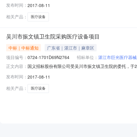
域吴川市公告时间2017年08月11日11:36本项目
发布时间：
2017-08-11
人详见公告正文项目联系电话详见公告正文采购单位吴川
代理机构地址详见公告
相关产品：
医疗设备
吴川市振文镇卫生院采购医疗设备项目
中标｜中标通知
广东省｜湛江市｜麻章区
项目编号：
0724-1701D69N2764
招标单位：
湛江市巨光医疗器械
国义招标股份有限公司受吴川市振文镇卫生院的委托，于2017年
正文内容：
本次采购的中标（成交）结果公告如下：一、采购项目编号：44
发布时间：
2017-08-11
（元）：7,750,000四、采购方式：公开招标五、中
相关产品：
医疗设备