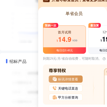
单省会员
限购一次
最划算
1
首月试用
1
14.9
¥39
¥
¥
每日仅0.48元
每日仅
到期29元/月/省自动续费，可随时取消。
招标产品
标讯详情查看
关键电话直连
甲方分析查询