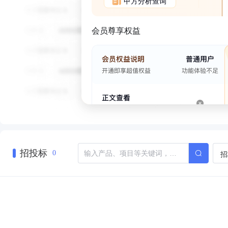
甲方分析查询
会员尊享权益
招投标
招
0