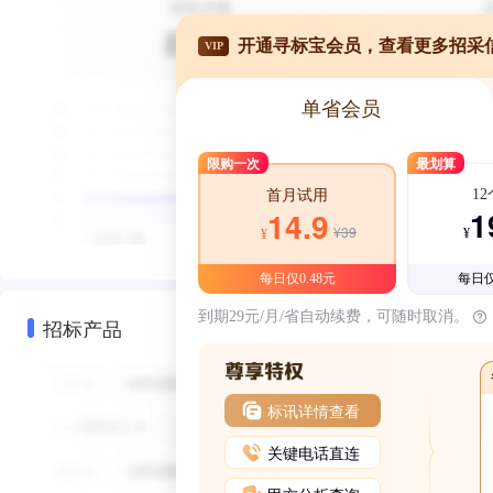
开通寻标宝会员，查看更多招采
VIP
单省会员
限购一次
最划算
1
首月试用
1
14.9
¥39
¥
¥
每日仅0.48元
每日仅
到期29元/月/省自动续费，可随时取消。
招标产品
标讯详情查看
关键电话直连