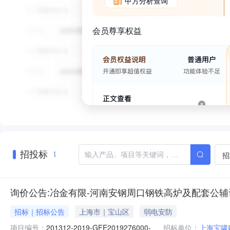
甲方分析查询
会员尊享权益
招投标
招
1
询价公告:冶金有限-河南安钢周口钢铁高炉及配套公辅设
招标｜招标公告
上海市｜宝山区
弱电安防
项目编号：
201312-2019-GFE2019276000-
招标单位：
上海宝啸