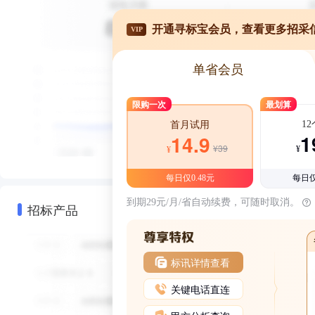
开通寻标宝会员，查看更多招采
VIP
单省会员
限购一次
最划算
1
首月试用
1
14.9
¥39
¥
¥
每日仅0.48元
每日仅
到期29元/月/省自动续费，可随时取消。
招标产品
标讯详情查看
关键电话直连