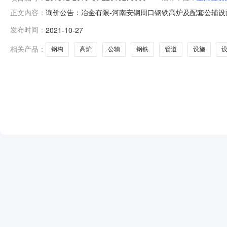
询价公告：冶金有限-河南安钢周口钢铁高炉及配套公辅设施项
正文内容：
高炉及配套公辅设施项目-钢构、管道、设备安装16队工程0
发布时间：
2021-10-27
司询价公告一、询价编号：201312-2019-GFE2019
相关产品：
钢构
高炉
公辅
钢铁
管道
设施