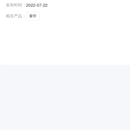
毛皮、被服装具/被服装具/室内装具/窗帘及类似品采购单位
发布时间：
2022-07-22
思亮、徐伟微（采购人代表）总成交金额￥66.545820万元
相关产品：
窗帘