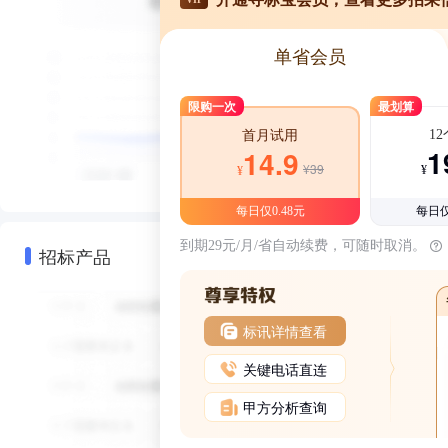
单省会员
限购一次
最划算
1
首月试用
1
14.9
¥39
¥
¥
每日仅0.48元
每日仅
到期29元/月/省自动续费，可随时取消。
招标产品
标讯详情查看
关键电话直连
甲方分析查询