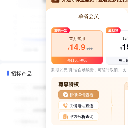
单省会员
限购一次
最划算
1
首月试用
1
14.9
¥39
¥
¥
每日仅0.48元
每日仅
到期29元/月/省自动续费，可随时取消。
招标产品
标讯详情查看
关键电话直连
甲方分析查询