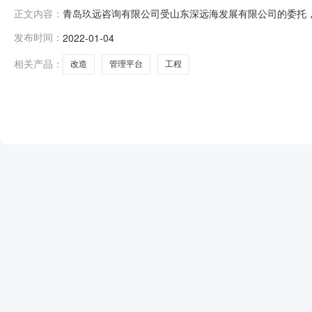
青岛玖远咨询有限公司受山东深远海发展有限公司的委托，对
正文内容：
ZB0472.项目名称：中央综合管理平台改造工程3.项目概况
发布时间：
2022-01-04
改造完成后将实现集生活保障中心、生产保障中心、综合
处理中
相关产品：
改造
管理平台
工程