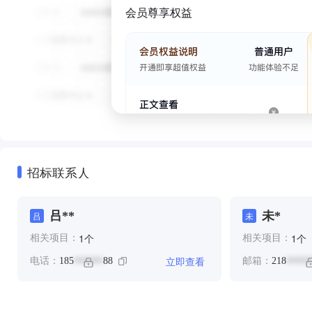
会员尊享权益
招标联系人
吕**
未*
吕
未
个
个
1
1
相关项目：
相关项目：
立即查看
电话：
185
88
邮箱：
218
******
*****