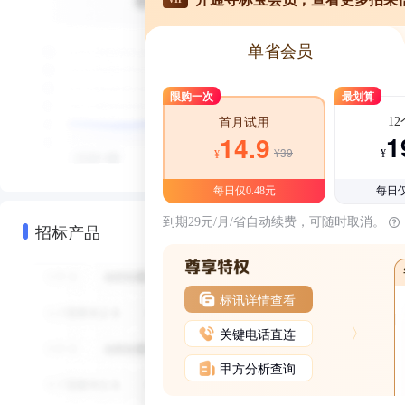
单省会员
限购一次
最划算
1
首月试用
1
14.9
¥39
¥
¥
每日仅0.48元
每日仅
到期29元/月/省自动续费，可随时取消。
招标产品
标讯详情查看
关键电话直连
甲方分析查询