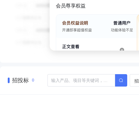
会员尊享权益
招投标
招
0