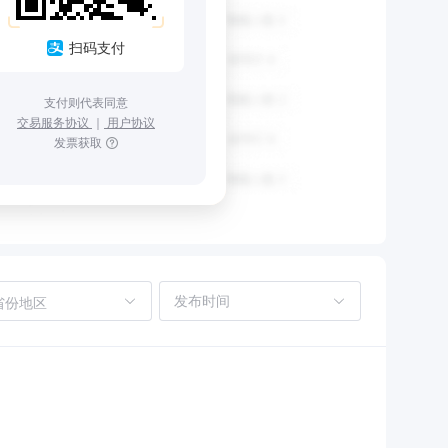
扫码支付
支付则代表同意
交易服务协议
｜
用户协议
发票获取
省份地区