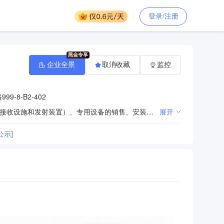
登录/注册
企业全景
取消收藏
监控
-8-B2-402
智能交通信息化软件的技术开发、技术咨询、技术服务、销售、安装；通信设备（不含卫星电视广播地面接收设施和发射装置）、专用设备的销售、安装、租赁（不含融资性租赁）；建筑智能化工程的施工（凭有效资质证书经营）；信息系统集成服务；面向成年人开展的培训服务（不含国家统一认可的职业证书类培训）；代理发展电信业务；增值电信业务（凭有效许可证经营）。（依法须经批准的项目，经相关部门批准后方可开展经营活动）
展开
公示]