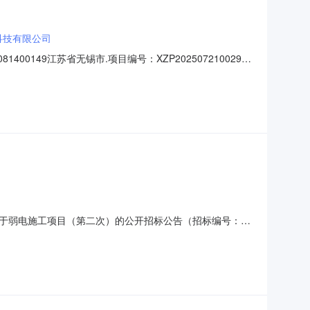
科技有限公司
0149江苏省无锡市.项目编号：XZP2025072100292.
标价格南京小草交通科技有限公司543.57664万元其他
小草交通科技有限公司供应商地址：南
于弱电施工项目（第二次）的公开招标公告（招标编号：
案机关批准，项目资金来源为自筹资金:550万元，招标人为江苏
电力管道与预埋（预留）基础、智能交安管道、通信供电管