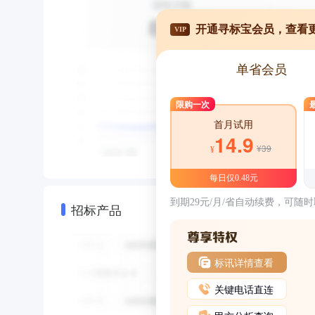
开通寻标宝会员，查看
VIP
单省会员
限购一次
首月试用
14.9
¥39
¥
每日仅0.48元
到期29元/月/省自动续费，可随
招标产品
标讯详情查看
关键电话直连