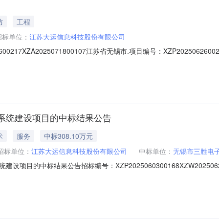
防
工程
招标单位：
江苏大运信息科技股份有限公司
0217XZA2025071800107江苏省无锡市.项目编号：XZP202506
项目编号：XZP20250626002173、流标原因：投标截止时间止
监督部门联系方式招标人：江苏大运信息科技股份有限公司地址：无锡经济开发区
系统建设项目的中标结果公告
术
服务
中标308.10万元
招标单位：
江苏大运信息科技股份有限公司
中标单位：
无锡市三胜电
的中标结果公告招标编号：XZP2025060300168XZW2025062700
苏大运信息科技股份有限公司中标人信息应用服务系统建设项目中标人中标价
2、项目名称：应用服务系统建设项目3、中标信息投标人名称：无锡市三胜电子