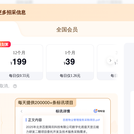
更多招采信息
全国会员
最划算
12个月
1个月
3个月
199
39
99
¥
¥
¥
每日仅0.55元
每日仅1.26元
每日仅1.08元
时取消。