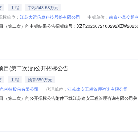
防
工程
中标543.58万元
招标单位：
江苏大运信息科技股份有限公司
中标单位：
南京小草交通
）的中标结果公告招标编号：XZP2025072100292XZW202508140
江苏大运信息科技股份有限公司中标人信息弱电施工项目（第二次）中标人中
02922、项目名称：弱电施工项目（第二次）3、中标信息供应商名称：南京
目(第二次)的公开招标公告
防
工程
预算550万元
息科技股份有限公司
代理单位：
江苏建安工程管理咨询有限公司
目（第二次）的公开招标公告附件下载江苏建安工程管理咨询有限公司关
：江苏省无锡市一、招标条件本弱电施工项目（第二次）已由项目审批/核准/备
条件，现招标方式为公开招标。二、项目概况和招标范围规模：对通信和