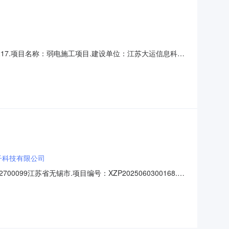
2600217.项目名称：弱电施工项目.建设单位：江苏大运信息科技
有效投标人不足三家，不具备开标条件，根据招投标法相关规定，
高浪东路999-8-B2-
子科技有限公司
099江苏省无锡市.项目编号：XZP2025060300168.项
格无锡市三胜电子科技有限公司308.1万元其他公告内容
科技有限公司投标人地址：无锡市滨湖区湖