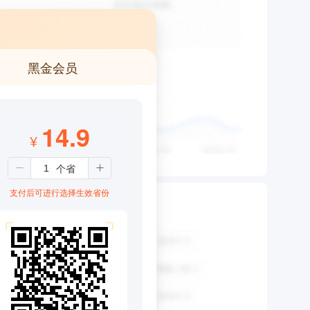
黑金会员
14.9
¥
支付后可进行选择生效省份