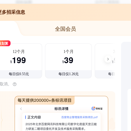
更多招采信息
全国会员
最划算
12个月
1个月
3个月
199
39
99
¥
¥
¥
每日仅0.55元
每日仅1.26元
每日仅1.08元
时取消。