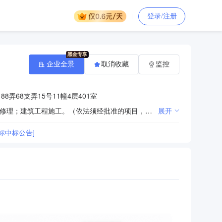
登录/注册
企业全景
取消收藏
监控
8弄68支弄15号11幢4层401室
许可项目：第二类医疗器械的生产；第三类医疗器械的生产；第三类医疗器械的经营；特种设备安装改造修理；建筑工程施工。（依法须经批准的项目，经相关部门批准后方可开展经营活动，具体经营项目以相关部门批准文件或许可证件为准）一般项目：第一类医疗器械的销售；第二类医疗器械的销售；五金配件的装配销售；健康咨询服务（不含诊疗活动）；货物进出口；技术进出口。（除依法须经批准的项目外，凭营业执照依法自主开展经营活动）
展开
标中标公告]