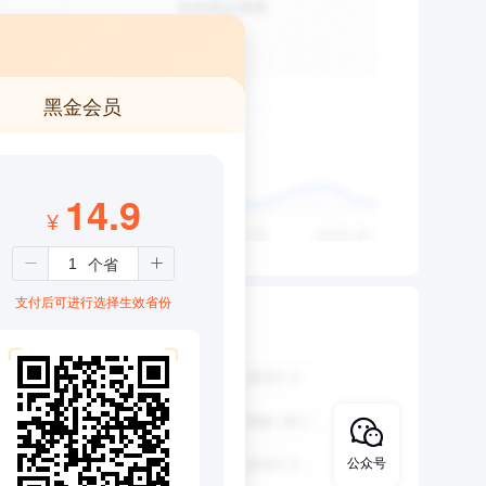
黑金会员
14.9
¥
支付后可进行选择生效省份
公众号