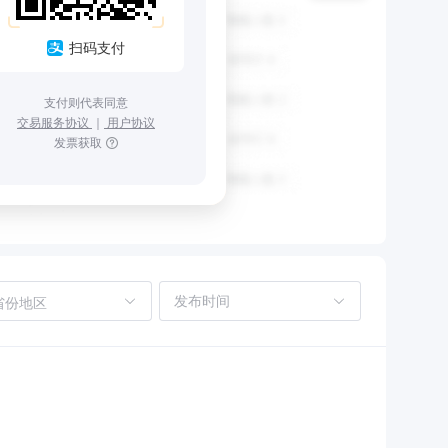
扫码支付
支付则代表同意
交易服务协议
｜
用户协议
发票获取
省份地区