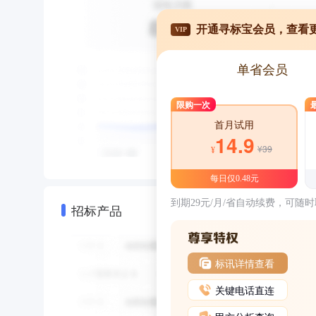
开通寻标宝会员，查看
VIP
单省会员
限购一次
首月试用
14.9
¥39
¥
每日仅0.48元
到期29元/月/省自动续费，可随
招标产品
标讯详情查看
关键电话直连