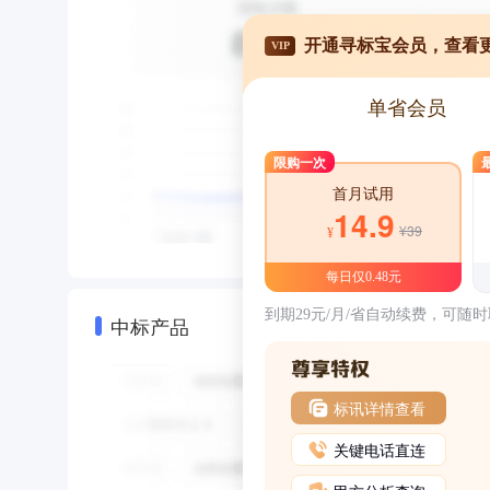
开通寻标宝会员，查看
VIP
单省会员
限购一次
首月试用
14.9
¥39
¥
每日仅0.48元
到期29元/月/省自动续费，可随
中标产品
标讯详情查看
关键电话直连