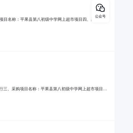
公众号
项目名称：平果县第八初级中学网上超市项目四、采购项目
价(元)总价(元)1美的KFR-46GW/N8KS1-1空调2匹酷省电
Je
商行三、采购项目名称：平果县第八初级中学网上超市项目
格型号单位数量单价(元)总价(元)1强力巨彩M2.5-I室内全彩显
方式1、采购人名称：平果县第