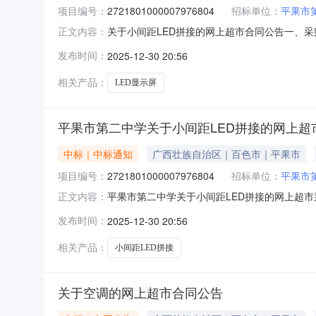
项目编号：
2721801000007976804
招标单位：
平果市
关于小间距LED拼接的网上超市合同公告一、
正文内容：
目编号：2721801000007976804五、合同
发布时间：
2025-12-30 20:56
强力巨彩/QIANGLIJUCAIPROQ4套1.0
相关产品：
LED显示屏
平果市第二中学关于小间距LED拼接的网上超
中标｜中标通知
广西壮族自治区｜百色市｜平果市
项目编号：
2721801000007976804
招标单位：
平果市
平果市第二中学关于小间距LED拼接的网上超市采购
正文内容：
将采购结果公示如下：一、项目信息项目名称:平果市
发布时间：
2025-12-30 20:56
话:13877632613采购计划信息：序号采购计划文
相关产品：
小间距LED拼接
关于空调的网上超市合同公告