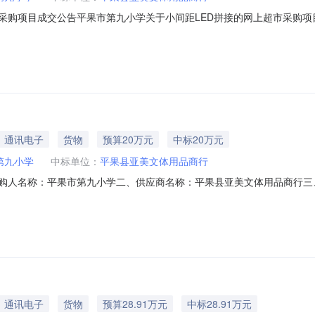
项目成交公告平果市第九小学关于小间距LED拼接的网上超市采购项目（项目编
第九小学关于小间距LED拼接的网上超市采购项目采购项目项目编号:2822
号信息采购计划金额1PGZC2026-W1-00529200000.0项目所在行政区划
通讯电子
货物
预算20万元
中标20万元
第九小学
中标单位：
平果县亚美文体用品商行
采购人名称：平果市第九小学二、供应商名称：平果县亚美文体用品商行
同编号：12N55874057W2026201六、合同内容：序号标项名称规格型号单
.00200000200000服务要求或标的基本概况：七、其它事项：无八、联系
通讯电子
货物
预算28.91万元
中标28.91万元