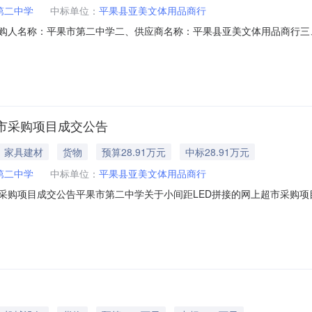
第二中学
中标单位：
平果县亚美文体用品商行
采购人名称：平果市第二中学二、供应商名称：平果县亚美文体用品商行
编号：12N99488059R2025201六、合同内容：序号标项名称规格型号单位
0289060289060服务要求或标的基本概况：七、其它事项：无八、联系方式
市采购项目成交公告
家具建材
货物
预算28.91万元
中标28.91万元
第二中学
中标单位：
平果县亚美文体用品商行
项目成交公告平果市第二中学关于小间距LED拼接的网上超市采购项目（项目编
第二中学关于小间距LED拼接的网上超市采购项目采购项目项目编号:2721
号信息采购计划金额1PGZC2025-W1-01911289060.0项目所在行政区划