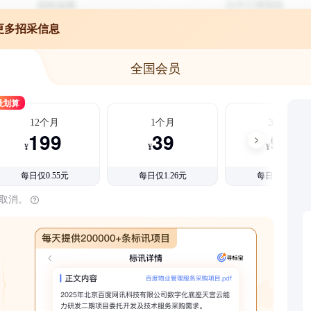
更多招采信息
全国会员
最划算
12个月
1个月
3个月
199
39
99
¥
¥
¥
每日仅0.55元
每日仅1.26元
每日仅1.08元
时取消。