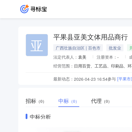
平果县亚美文体用品商行
亚
广西壮族自治区 | 百色市
批发业
法定代表人：
袁美
注册资本：
-
经营范围：
日用百货、工艺品、印刷品、环
最新动态：
参与
[平果
2026-04-23 16:54
招标
中标
代理
（0）
（0）
（0）
中标分析