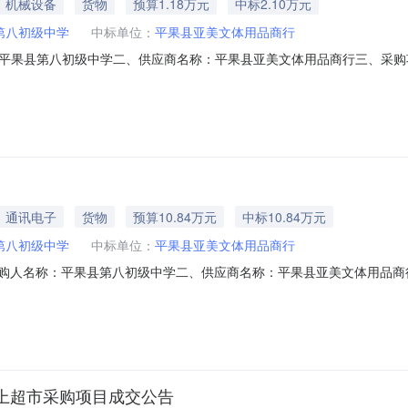
机械设备
货物
预算1.18万元
中标2.10万元
第八初级中学
中标单位：
平果县亚美文体用品商行
平果县第八初级中学二、供应商名称：平果县亚美文体用品商行三、采购
：11N4994893182023601六、合同内容：序号标项名称规格型号单位数量单
eaKFR-46GW/N8KS1-1台3.003950118502惠普ColorLaser
通讯电子
货物
预算10.84万元
中标10.84万元
第八初级中学
中标单位：
平果县亚美文体用品商行
采购人名称：平果县第八初级中学二、供应商名称：平果县亚美文体用品
8五、合同编号：12N4994893182025402六、合同内容：序号标项名称规
1.00108350108350服务要求或标的基本概况：七、其它事项：无八、联系
上超市采购项目成交公告