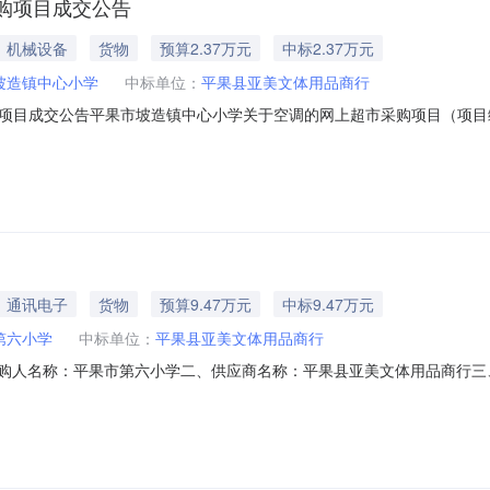
购项目成交公告
机械设备
货物
预算2.37万元
中标2.37万元
坡造镇中心小学
中标单位：
平果县亚美文体用品商行
成交公告平果市坡造镇中心小学关于空调的网上超市采购项目（项目编号:232
心小学关于空调的网上超市采购项目采购项目项目编号:2321801000007
划金额1PGZC2025-W1-01314237
通讯电子
货物
预算9.47万元
中标9.47万元
第六小学
中标单位：
平果县亚美文体用品商行
采购人名称：平果市第六小学二、供应商名称：平果县亚美文体用品商行
同编号：12N74797610820252六、合同内容：序号标项名称规格型号单位数
NGLIJUCAIQ1.8H套1.009470094700服务要求或标的基本概