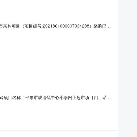
（项目编号:2021801000007934208）采购已经
号:2021801000007934208项目联系人:石静宜
目所在行政区划编码:45
购项目名称：平果市坡造镇中心小学网上超市项目四、采购
价(元)总价(元)1格力KFR-72GW/(72521)FNhAb-