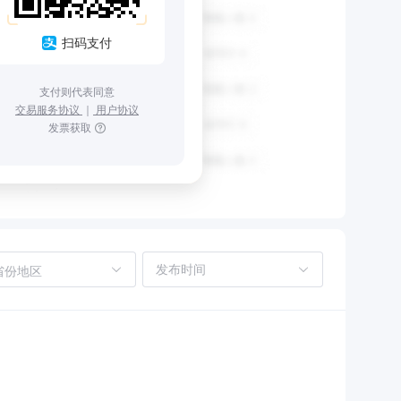
扫码支付
支付则代表同意
交易服务协议
｜
用户协议
发票获取
省份地区