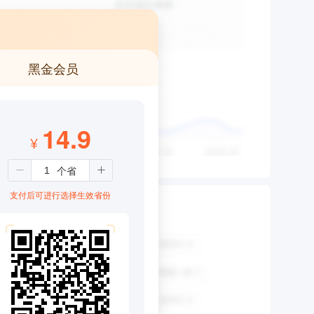
黑金会员
14.9
¥
支付后可进行选择生效省份