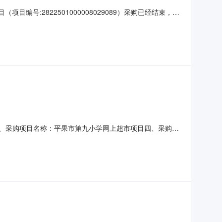
号:2822501000008029089）采购已经结束，现
501000008029089项目联系人:丘海燕项目联系电
编码:451023项目
三、采购项目名称：平果市第九小学网上超市项目四、采购项
位数量单价(元)总价(元)1强力巨彩全彩M4-I小间距拼接LED显示
方式1、采购人名称：平果市第