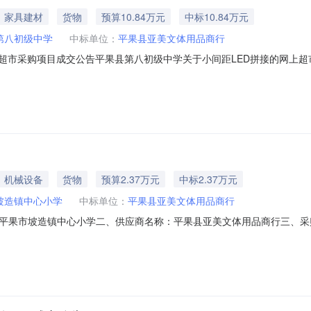
家具建材
货物
预算10.84万元
中标10.84万元
第八初级中学
中标单位：
平果县亚美文体用品商行
采购项目成交公告平果县第八初级中学关于小间距LED拼接的网上超市采购项目
:平果县第八初级中学关于小间距LED拼接的网上超市采购项目采购项目项目编
采购计划文号信息采购计划金额1PGZC2025-W1-01625108350.0项
机械设备
货物
预算2.37万元
中标2.37万元
坡造镇中心小学
中标单位：
平果县亚美文体用品商行
平果市坡造镇中心小学二、供应商名称：平果县亚美文体用品商行三、采
编号：12N4994896172025401六、合同内容：序号标项名称规格型号单位数量单
NhAb-B1(W