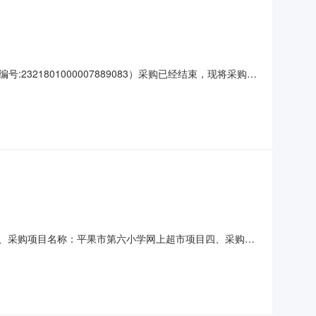
1801000007889083）采购已经结束，现将采购结
889083项目联系人:黄满安项目联系电话:0776-
三、采购项目名称：平果市第六小学网上超市项目四、采购项
量单价(元)总价(元)1强力巨彩Q1.8H室内全彩LED显示屏电子
况：七、其它事项：无八、联系方式