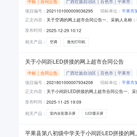
中标｜合同公告
广西壮族自治区｜百色市｜平果市
项目编号：
2021101000009036295
招标单位：
平果市
关于空调的网上超市合同公告一、采购人名称：
正文内容：
编号：2021101000009036295五、合同编号
发布时间：
2025-12-29 10:12
新一级能效变频冷暖自清洁壁挂式空调挂机智能家电美的/Mid
相关产品：
空调
激光打印机
关于小间距LED拼接的网上超市合同公告
中标｜合同公告
广西壮族自治区｜百色市｜平果市
项目编号：
2021801000007934208
招标单位：
平果市
关于小间距LED拼接的网上超市合同公告一、
正文内容：
四、采购项目编号：202180100000793420
发布时间：
2025-11-25 19:09
示屏强力巨彩/QIANGLIJUCAIM2.5-I套
相关产品：
室内全彩显示屏
LED显示屏
平果县第八初级中学关于小间距LED拼接的网