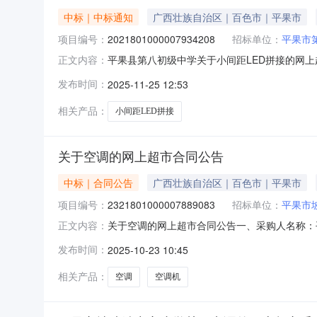
中标｜中标通知
广西壮族自治区｜百色市｜平果市
项目编号：
2021801000007934208
招标单位：
平果市
平果县第八初级中学关于小间距LED拼接的网上超市
正文内容：
结束，现将采购结果公示如下：一、项目信息项目名称
发布时间：
2025-11-25 12:53
项目联系电话:13617765673采购计划信息：序号
相关产品：
小间距LED拼接
关于空调的网上超市合同公告
中标｜合同公告
广西壮族自治区｜百色市｜平果市
项目编号：
2321801000007889083
招标单位：
平果市
关于空调的网上超市合同公告一、采购人名称：
正文内容：
项目编号：2321801000007889083五、合同
发布时间：
2025-10-23 10:45
B1(WIFI)空调格力/GREEKFR-72GW/(72521)F
相关产品：
空调
空调机