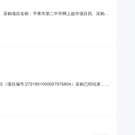
三、采购项目名称：平果市第二中学网上超市项目四、采购项
数量单价(元)总价(元)1强力巨彩PROQ4室外全彩M4-I显示屏
1、采购人名称：平果市第二中
号:2721801000007976804）采购已经结束，现
801000007976804项目联系人:马忠诚项目联系电
编码:451023项目