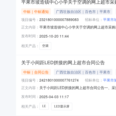
平果市坡造镇中心小学关于空调的网上超市采
中标｜中标通知
广西壮族自治区｜百色市｜平果市
项目编号：
2321801000007889083
招标单位：
平果市
平果市坡造镇中心小学关于空调的网上超市采购项目
正文内容：
果公示如下：一、项目信息项目名称:平果市坡造镇中
发布时间：
2025-10-20 11:44
5720087采购计划信息：序号采购计划文号信息采购计
相关产品：
空调
关于小间距LED拼接的网上超市合同公告
中标｜合同公告
广西壮族自治区｜百色市｜平果市
项目编号：
2421801000007761274
招标单位：
平果市
关于小间距LED拼接的网上超市合同公告一、
正文内容：
目编号：2421801000007761274五、合
发布时间：
2025-04-03 11:17
广告高清屏幕舞台大屏幕整屏含配件套强力巨彩/QIA
相关产品：
LE
LED显示屏