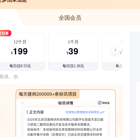
全国会员
最划算
12个月
1个月
3个月
199
39
99
¥
¥
¥
每日仅0.55元
每日仅1.26元
每日仅1.08元
时取消。