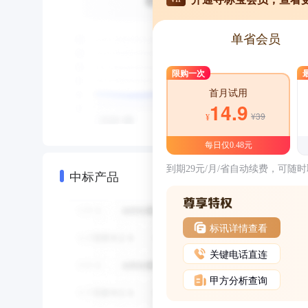
单省会员
限购一次
首月试用
14.9
¥39
¥
每日仅0.48元
到期29元/月/省自动续费，可随
中标产品
标讯详情查看
关键电话直连
甲方分析查询