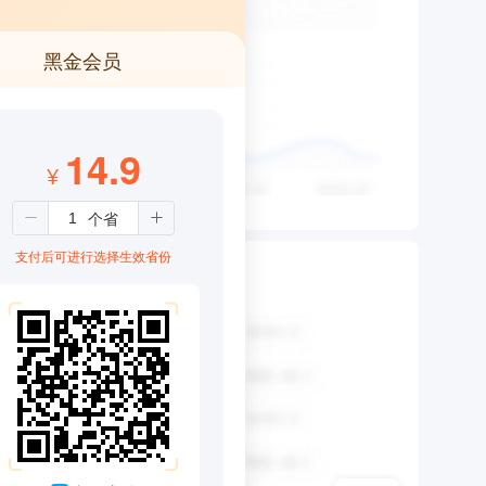
黑金会员
14.9
¥
支付后可进行选择生效省份