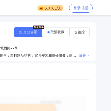
登录/注册
企业全景
取消收藏
监控
城西路77号
一般项目：建筑装饰材料销售；木材加工；门窗销售；五金产品零售；礼品花卉销售；建筑防水卷材产品销售；塑料制品销售；家具安装和维修服务；建筑材料销售；住宅水电安装维护服务；户外用品销售；日用百货销售；涂料销售（不含危险化学品）；体育用品及器材批发；金属制品销售；互联网销售（除销售需要许可的商品）。（除依法须经批准的项目外，凭营业执照依法自主开展经营活动）
展开