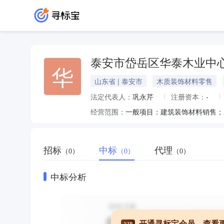
泰安市岱岳区华泰木业中
华
山东省 | 泰安市
木质装饰材料零售
法定代表人：
巩永芹
注册资本：
-
经营范围：
招标
中标
代理
（0）
（0）
（0）
中标分析
开通寻标宝会员，查看
VIP