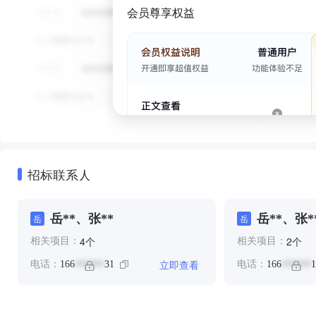
会员尊享权益
招标联系人
岳**、张**
岳**、张*
岳
岳
个
个
4
2
相关项目：
相关项目：
立即查看
电话：
166
31
电话：
166
1
******
******