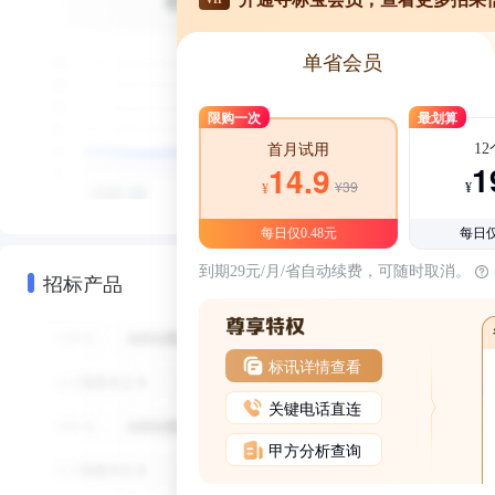
单省会员
限购一次
最划算
1
首月试用
1
14.9
¥39
¥
¥
每日仅0.48元
每日仅
到期29元/月/省自动续费，可随时取消。
招标产品
标讯详情查看
关键电话直连
甲方分析查询