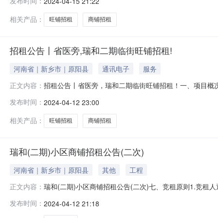
发布时间：
2024-04-15 21:22
个商铺租赁期限为5年，租金每年递增5%。3.免租优惠
履约保证金为每套商铺5000元。
相关产品：
旺铺招租
商铺招租
招租公告丨省医旁,瑞和二期临街旺铺招租!
河南省｜新乡市｜原阳县
通讯电子
服务
招租公告丨省医旁，瑞和二期临街旺铺招租！一、项目概
正文内容：
商铺情况详见（附件1）。二、商铺招租项目要求1.招租
发布时间：
2024-04-12 23:00
个商铺租赁期限为5年，租金每年递增5%。3.免租优惠
履约保证金为每套商铺5000元。
相关产品：
旺铺招租
商铺招租
瑞和(二期)小区商铺招租公告(二次)
河南省｜新乡市｜原阳县
其他
工程
瑞和(二期)小区商铺招租公告(二次)七、竞租原则1.竞
正文内容：
人一经应价，不得撤回。在满足出租人需求的前提下，最
发布时间：
2024-04-12 21:18
以最高报价确定竞租成交人。）3.竞租人需按照要求进行
竞租确认书（附件5），并