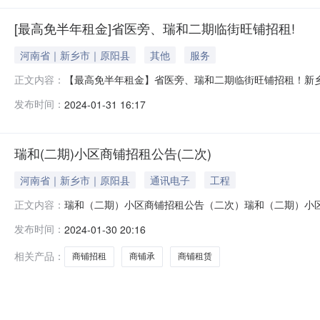
[最高免半年租金]省医旁、瑞和二期临街旺铺招租!
河南省｜新乡市｜原阳县
其他
服务
【最高免半年租金】省医旁、瑞和二期临街旺铺招租！新
正文内容：
（附件1）。二、商铺招租项目要求1.招租内容及范围：
发布时间：
2024-01-31 16:17
违规经营现象，则乙方可申请续租，续租期限不超叁年，续
二年半年租金；中标2个月内完成装修并开
瑞和(二期)小区商铺招租公告(二次)
河南省｜新乡市｜原阳县
通讯电子
工程
瑞和（二期）小区商铺招租公告（二次）瑞和（二期）小
正文内容：
院区东侧），瑞和（二期）小区拟出租商铺情况详见（附件
发布时间：
2024-01-30 20:16
商铺租赁期限为2年，2年租期届满，如乙方无违法违规经
免租优惠：中标后1月内完成装修并开业
相关产品：
商铺招租
商铺承
商铺租赁