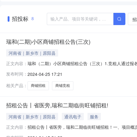
招投标
招
8
瑞和(二期)小区商铺招租公告(三次)
河南省｜新乡市｜原阳县
瑞和（二期）小区商铺招租公告（三次）1.竞租人通过报名
正文内容：
价，不得撤回。在满足出租人需求的前提下，最高报价的
发布时间：
2024-04-25 17:21
价确定竞租成交人。3.竞租人需按照要求进行竞租，通过
（附件5），并自竞拍确认书签订
相关产品：
商铺招租
商铺竞租
招租公告丨省医旁,瑞和二期临街旺铺招租!
河南省｜新乡市｜原阳县
通讯电子
服务
招租公告丨省医旁，瑞和二期临街旺铺招租！一、项目概
正文内容：
商铺情况详见（附件1）。二、商铺招租项目要求1.招租