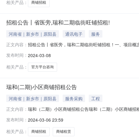
相关产品：
商铺招租
招租公告丨省医旁,瑞和二期临街旺铺招租!
河南省｜新乡市｜原阳县
通讯电子
服务
招租公告丨省医旁，瑞和二期临街旺铺招租！一、项目概
正文内容：
商铺情况详见（附件1）。二、商铺招租项目要求1.招租
发布时间：
2024-03-08
个商铺租赁期限为2年，2年租期届满，如乙方无违法违规
惠，减免租金在第二年租金中扣除。如
相关产品：
官方平台咨询
瑞和(二期)小区商铺招租公告
河南省｜新乡市｜原阳县
服务采购
工程
瑞和（二期）小区商铺招租公告瑞和（二期）小区商铺招
正文内容：
（二期）小区拟出租商铺情况详见（附件1）。二、商铺招
发布时间：
2024-03-06 23:59
之日起开始计算，单个商铺租赁期限为2年，2年租期届满
给予2个月减免租金优惠，减免租金在第
相关产品：
商铺招租
商铺租赁