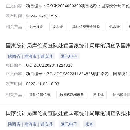
项目编号：CZGK2024000329项目名称：国家统
正文内容：
纸机，便携式计算机处置方式：环保回收处置服务机构名称：
发布时间：
2024-12-30 15:51
他信息安全设备13热水器14碎纸机15便携式计算机16便
相关产品：
办公设备
饮水器
其他信息安全设备
热水器
国家统计局库伦调查队处置国家统计局库伦调查队国
陕西省｜商洛市｜镇安县
通讯电子
项目编号：
GC-ZCCZ202311224826
项目编号：GC-ZCCZ202311224826项目名称
正文内容：
库伦调查队处置资产标的：其他仪器仪表，触摸式终端设
发布时间：
2023-11-22 18:03
式：13204158848处置服务机构网址链接：资产处置
式计算机18传
相关产品：
其他仪器仪表
触摸式终端设备
速印机
便携式计
国家统计局库伦调查队处置国家统计局库伦调查队拟
陕西省｜商洛市｜镇安县
通讯电子
服务