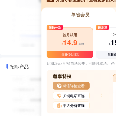
单省会员
限购一次
最划算
1
首月试用
1
14.9
¥39
¥
¥
每日仅0.48元
每日仅
到期29元/月/省自动续费，可随时取消。
招标产品
标讯详情查看
关键电话直连
甲方分析查询