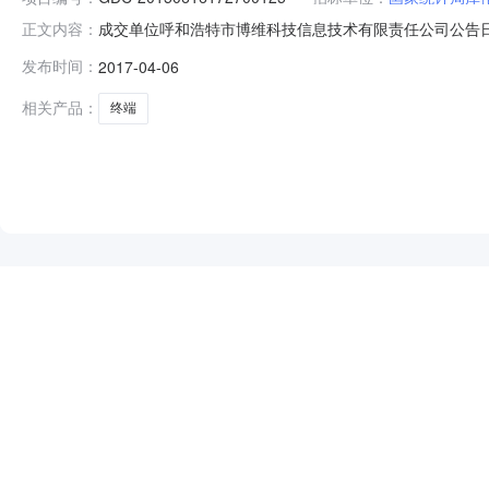
成交单位呼和浩特市博维科技信息技术有限责任公司公告日期2015
正文内容：
公告查看公告采购项目信息采购人国家统计局库伦调查队成交供
发布时间：
2017-04-06
6673716联系手机：13847586256电子邮件1213931577@
相关产品：
终端
NEW
HOT
5折起