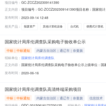
项目编号：
GC-ZCCZ202309141390
项目编号：GC-ZCCZ202309141390项目名称
正文内容：
计算机设备，台式机，便携式计算机，触摸式终端设备，速印
发布时间：
2023-09-14 12:48
址链接：资产处置清单序号资产分类名称数量1其他计算机设
备110
相关产品：
报废资产
其他计算机设备
台式机
便携式计算机
国家统计局库伦调查队采购电子验收单公示
中标｜中标通知
内蒙古自治区｜通辽市｜奈曼旗
招标单位：
国家统计局库伦调查队
国家统计局库伦调查队采购电子验收单公示上级单位：国
正文内容：
思科技有限公司内部编号：国家统计局库伦调查队货物项目DD200
发布时间：
2020-06-16
国家统计局库伦调查队高清终端采购项目
中标｜中标通知
内蒙古自治区｜通辽市｜奈曼旗
信息技术
项目编号：
GDC-20150616172700125
招标单位：
国家统计局库