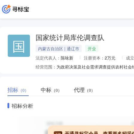
国家统计局库伦调查队
国
内蒙古自治区 | 通辽市
开业
法定代表人：
陈咏新
注册资本：
2万元
成
经营范围：
招标
中标
代理
（0）
（0）
（0）
招标分析
开通寻标宝会员，查看更多招采
VIP