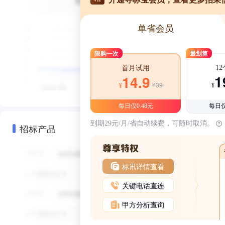
单省会员
限购一次
最划算
1
首月试用
1
14.9
¥39
¥
¥
每日仅0.48元
每日仅
到期29元/月/省自动续费，可随时取消。
招标产品
标讯详情查看
关键电话直连
甲方分析查询