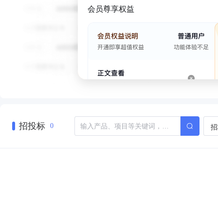
会员尊享权益
招投标
招
0