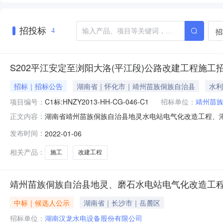
招投标
招
4
S202平江安定至浏阳大洛(平江段)公路改建工程施工
招标｜招标公告
湖南省｜怀化市｜靖州苗族侗族自治县
水利
项目编号：
C1标:HNZY2013-HH-CG-046-C1
招标单位：
靖州苗
湖南省靖州苗族侗族自治县地灵水电站电气化改造工程、湖
正文内容：
发改农【2013】10号文、靖水利字[2012]37号文、靖
发布时间：
2022-01-06
分别为靖州苗族侗族自治县甘棠镇水利工作站、靖州苗族侗
试及服务
相关产品：
施工
改建工程
靖州苗族侗族自治县地灵、磨石水电站电气化改造工
中标｜候选人公示
湖南省｜长沙市｜岳麓区
招标单位：
湖南汉龙水电设备股份有限公司