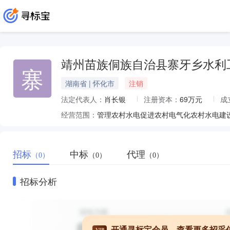
靖州苗族侗族自治县寨牙乡水利
寨
湖南省 | 怀化市
注销
法定代表人：
肖长银
注册资本：
69万元
成
经营范围：
管理农村水电促进农村电气化农村水电建
招标
中标
代理
（0）
（0）
（0）
招标分析
开通寻标宝会员，查看更多招采
VIP