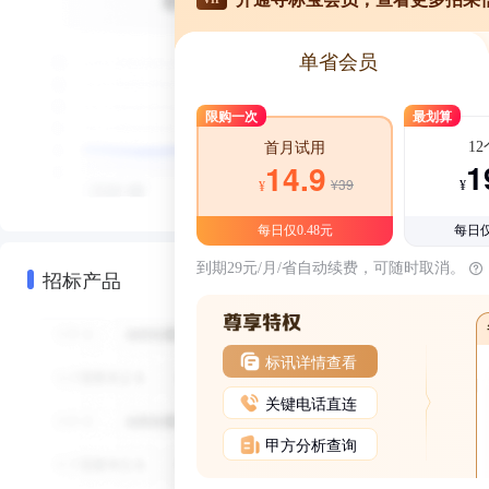
单省会员
限购一次
最划算
1
首月试用
1
14.9
¥39
¥
¥
每日仅0.48元
每日仅
到期29元/月/省自动续费，可随时取消。
招标产品
标讯详情查看
关键电话直连
甲方分析查询