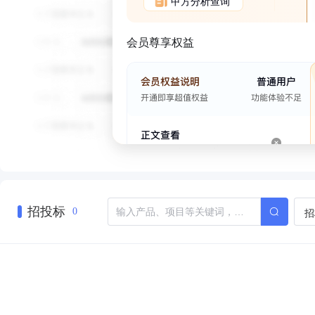
甲方分析查询
会员尊享权益
招投标
招
0