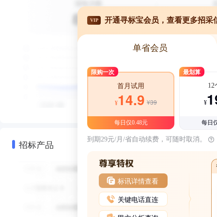
开通寻标宝会员，查看更多招采
VIP
单省会员
限购一次
最划算
1
首月试用
1
14.9
¥39
¥
¥
每日仅0.48元
每日仅
到期29元/月/省自动续费，可随时取消。
招标产品
标讯详情查看
关键电话直连