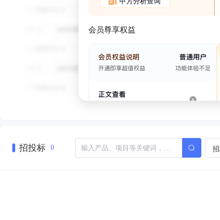
甲方分析查询
会员尊享权益
招投标
招
0