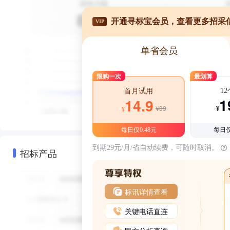
开通寻标宝会员，查看更多招采
VIP
单省会员
限购一次
最划算
1
首月试用
1
14.9
¥39
¥
¥
每日仅0.48元
每日仅
到期29元/月/省自动续费，可随时取消。
招标产品
标讯详情查看
关键电话直连