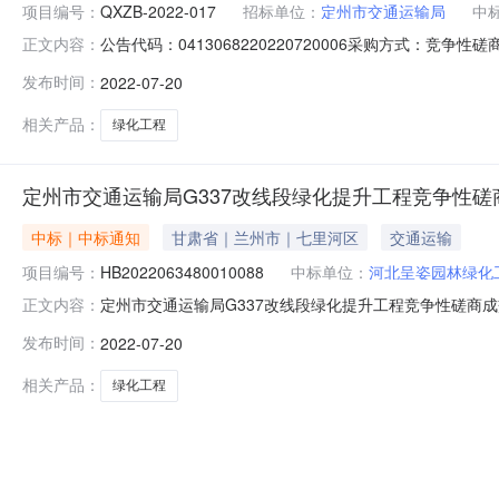
项目编号：
QXZB-2022-017
招标单位：
定州市交通运输局
中
公告代码：0413068220220720006采购方式：竞
正文内容：
目管理咨询有限公司行政区划名称：定州市主题词：河北省财
发布时间：
2022-07-20
07-20采购项目编号：QXZB-2022-017采购人名称：
相关产品：
绿化工程
定州市交通运输局G337改线段绿化提升工程竞争性磋
中标｜中标通知
甘肃省｜兰州市｜七里河区
交通运输
项目编号：
HB2022063480010088
中标单位：
河北呈姿园林绿化
定州市交通运输局G337改线段绿化提升工程竞争性磋商成交公告发
正文内容：
段绿化提升工程三、中标（成交）信息中标供应商名称:河北
发布时间：
2022-07-20
945500下浮率：费率：单价：优惠率：1%优惠价/入
相关产品：
绿化工程