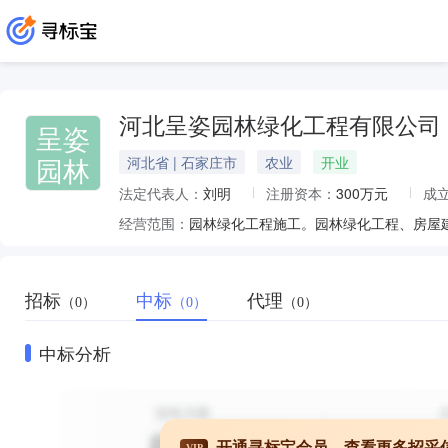
河北呈姿园林绿化工程有限公司
呈姿
园林
河北省 | 石家庄市
农业
开业
法定代表人：
刘明
注册资本：
300万元
成
经营范围：
招标
中标
代理
（0）
（0）
（0）
中标分析
开通寻标宝会员，查看更多招采
VIP