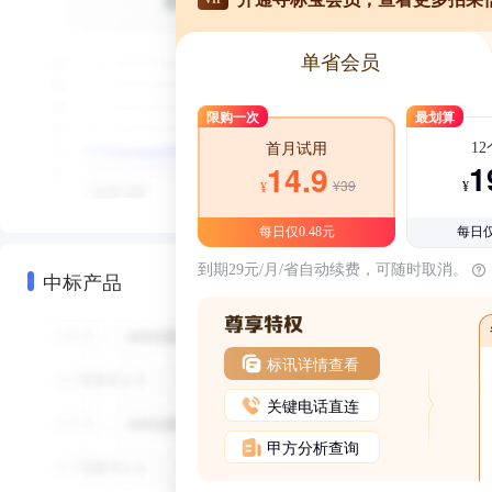
单省会员
限购一次
最划算
1
首月试用
1
14.9
¥39
¥
¥
每日仅0.48元
每日仅
到期29元/月/省自动续费，可随时取消。
中标产品
标讯详情查看
关键电话直连
甲方分析查询