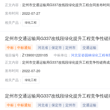
定州市交通运输局G337改线段绿化提升工程合同发布时间：2
正文内容：
编码：HB2022063480010088四、项目名称：
发布时间：
2022-07-27
亚强供应商：河北呈姿园林绿化工程有限公司null地址：河北省
相关产品：
绿化工程
定州市交通运输局G337改线段绿化提升工程竞争性磋
中标｜中标通知
河北省｜保定市｜定州市
交通运输
项目编号：
Z139001220105
中标单位：
河北呈姿园林绿化工程有
定州市交通运输局G337改线段绿化提升工程竞争性磋商成交公告
正文内容：
分钟报名已结束一、项目编号：HB202206348001
发布时间：
2022-07-20
限公司中标供应商地址：河北省石家庄市桥西区中华南大街35
相关产品：
绿化工程
定州市交通运输局G337改线段绿化提升工程竞争性磋
中标｜中标通知
河北省｜保定市｜定州市
交通运输