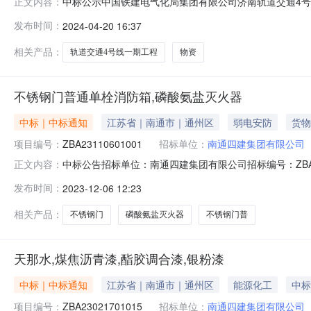
中标公示中国铁建电气化局集团有限公司济南轨道交通4号线一期
正文内容：
JDZGWZ-004中国铁建电气化局集团有限公司济南轨道交
发布时间：
2024-04-20 16:37
CRCC-JNDT4HX-JDZGWZ-004)经过评标委员
相关产品：
轨道交通4号线一期工程
物资
不锈钢门普通单栓消防箱,磷酸氨盐灭火器
中标｜中标通知
江苏省｜南通市｜通州区
弱电安防
货物
项目编号：
ZBA23110601001
招标单位：
南通四建集团有限公司
中标公告招标单位：南通四建集团有限公司招标编号：ZBA
正文内容：
（省/市）南通市如皋市城北街道双龙社区5、6、13、14、1
发布时间：
2023-12-06 12:23
中标总价：44320.0元
相关产品：
不锈钢门
磷酸氨盐灭火器
不锈钢门普
天那水,煤焦沥青漆,酯胶调合漆,银粉漆
中标｜中标通知
江苏省｜南通市｜通州区
能源化工
中标
项目编号：
ZBA23021701015
招标单位：
南通四建集团有限公司