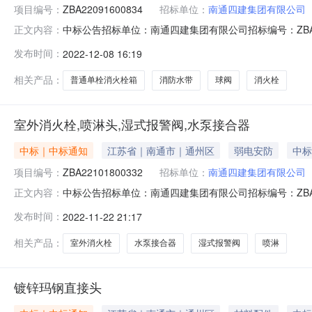
项目编号：
ZBA22091600834
招标单位：
南通四建集团有限公司
中标公告招标单位：南通四建集团有限公司招标编号：ZBA2
正文内容：
消火栓交付地点：江苏（省/市）南通市兴福路与祥和路交叉口
发布时间：
2022-12-08 16:19
中标总价：459839.6元
相关产品：
普通单栓消火栓箱
消防水带
球阀
消火栓
室外消火栓,喷淋头,湿式报警阀,水泵接合器
中标｜中标通知
江苏省｜南通市｜通州区
弱电安防
中标
项目编号：
ZBA22101800332
招标单位：
南通四建集团有限公司
中标公告招标单位：南通四建集团有限公司招标编号：ZBA2
正文内容：
市）南通市兴福路与祥和路交叉口南通公安局监管中心报价类型：
发布时间：
2022-11-22 21:17
相关产品：
室外消火栓
水泵接合器
湿式报警阀
喷淋
镀锌玛钢直接头