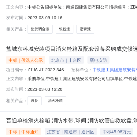
中标公告招标单位：南通四建集团有限公司招标编号：ZBA2
正文内容：
通市中创区B大道以北湖东路以东（金融中心）报价类型：固定报价
发布时间：
2023-03-09 10:16
相关产品：
酯胶调合漆
银粉漆
沥青漆
盐城东科城安装项目消火栓箱及配套设备采购成交候
中标｜候选人公示
北京市｜丰台区
弱电安防
项目编号：
ZTJA-JT-2022-346
招标单位：
中铁建工集团建筑安装
采购单位:中铁建工集团建筑安装有限公司组织单位:中铁
正文内容：
65CF18C4BDD833EAEBACB6AE7A4A6531.p
发布时间：
2023-03-03 12:20
果公示竞争性谈判编号：ZTJA-JT-2022-346各报价
现将采购人确认的评审结果公示如下：一、拟
相关产品：
设备
消火栓箱
普通单栓消火栓箱,消防水带,球阀,消防软管自救软盘,
中标｜中标通知
江苏省｜南通市｜通州区
中标45.98万元