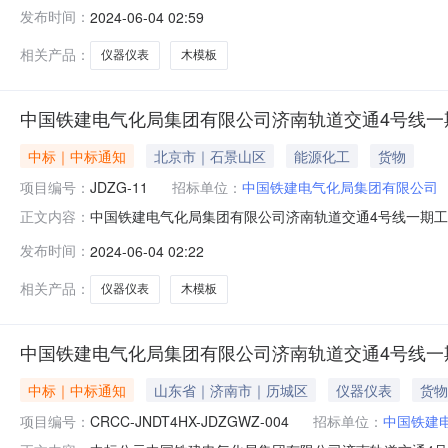
一期工程机电工区第二批自购物资竞争性谈判项目采购招标
发布时间：
2024-06-04 02:59
电气化局集团有限公司第一分公司济南轨道交通4号线一期
额JDZG-11仪器仪表南通市中
相关产品：
仪器仪表
木模板
中国铁建电气化局集团有限公司济南轨道交通4号线一
中标｜中标通知
北京市｜石景山区
能源化工
货物
项目编号：
JDZG-11
招标单位：
中国铁建电气化局集团有限公司
中国铁建电气化局集团有限公司济南轨道交通4号线一期
正文内容：
程机电工区第二批自购物资竞争性谈判)，(中国铁建电气
发布时间：
2024-06-04 02:22
定。中标结果如下：包件号包件名称中标人中标金额JDZG
相关产品：
仪器仪表
木模板
中国铁建电气化局集团有限公司济南轨道交通4号线一
中标｜中标通知
山东省｜济南市｜历城区
仪器仪表
货物
项目编号：
CRCC-JNDT4HX-JDZGWZ-004
招标单位：
中国铁建