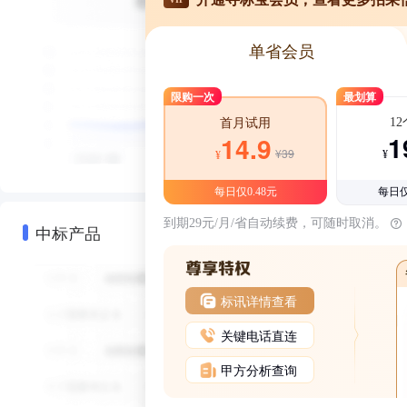
单省会员
限购一次
最划算
1
首月试用
1
14.9
¥39
¥
¥
每日仅0.48元
每日仅
到期29元/月/省自动续费，可随时取消。
中标产品
标讯详情查看
关键电话直连
甲方分析查询