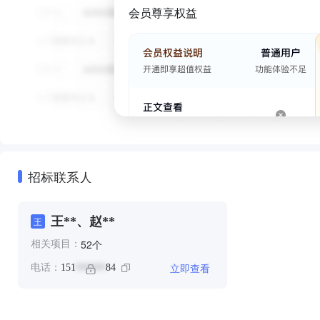
会员尊享权益
招标联系人
王**、赵**
王
个
52
相关项目：
立即查看
电话：
151
84
******