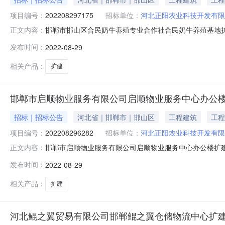
项目编号：
202208297175
招标单位：
河北正阳农业科技开发有限
邯郸市邯山区合民奶牛养殖专业合作社合民奶牛养殖基地扩建项目Evaluat
正文内容：
作社合民奶牛养殖基地扩建项目项目竞价公告【发布时间：2
发布时间：
2022-08-29
地扩建项目项目将在河北省中介超市平台进行公开竞选，现
相关产品：
扩建
邯郸市启顺物业服务有限公司启顺物业服务中心办公
招标｜招标公告
河北省｜邯郸市｜邯山区
工程建筑
工程
项目编号：
202208296282
招标单位：
河北正阳农业科技开发有限
邯郸市启顺物业服务有限公司启顺物业服务中心办公楼扩建项目Evaluati
正文内容：
业服务中心办公楼扩建项目项目竞价公告【发布时间：202
发布时间：
2022-08-29
项目项目将在河北省中介超市平台进行公开竞选，现将有关
相关产品：
扩建
河北鲲之翼贸易有限公司邯郸鲲之翼仓储物流中心扩